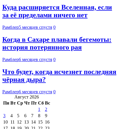
Куда расширяется Вселенная, если
за её пределами ничего нет
Рамблер
5 месяцев спустя
0
Когда в Сахаре плавали бегемоты:
история потерянного рая
Рамблер
6 месяцев спустя
0
Что будет, когда исчезнет последняя
чёрная дыра?
Рамблер
6 месяцев спустя
0
Август 2026
Пн
Вт
Ср
Чт
Пт
Сб
Вс
1
2
3
4
5
6
7
8
9
10
11
12
13
14
15
16
17
18
19
20
21
22
23