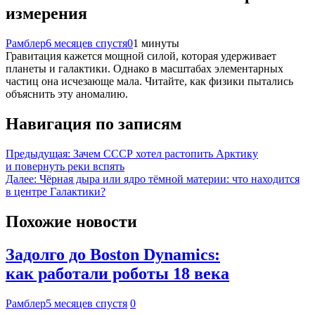
измерения
Рамблер
6 месяцев спустя
0
1 минуты
Гравитация кажется мощной силой, которая удерживает
планеты и галактики. Однако в масштабах элементарных
частиц она исчезающе мала. Читайте, как физики пытались
объяснить эту аномалию.
Навигация по записям
Предыдущая:
Зачем СССР хотел растопить Арктику
и повернуть реки вспять
Далее:
Чёрная дыра или ядро тёмной материи: что находится
в центре Галактики?
Похожие новости
Задолго до Boston Dynamics:
как работали роботы 18 века
Рамблер
5 месяцев спустя
0