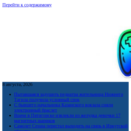
Перейти к содержимому
8 августа, 2026
Пытавшаяся задушить педиатра жительница Нижнего
Тагила получила условный срок
С бывшего начальника Казанского вокзала сняли
электронный браслет
Врачи в Пятигорске извлекли из желудка девочки 17
магнитных шариков
Самолет Cessna перестал выходить на связь в Иркутской