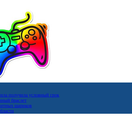
ила получила условный срок
нный браслет
гнитных шариков
области