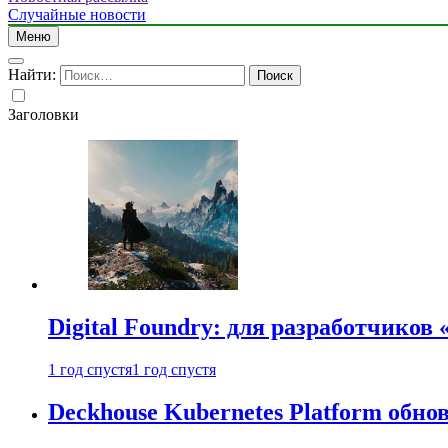
Случайные новости
Меню
Найти:
Заголовки
Digital Foundry: для разработчиков
1 год спустя
1 год спустя
Deckhouse Kubernetes Platform обно