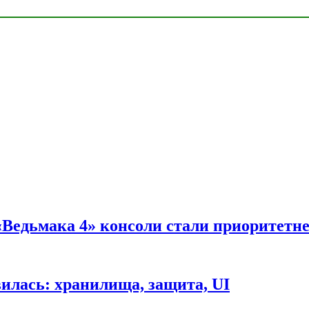
 «Ведьмака 4» консоли стали приоритетн
вилась: хранилища, защита, UI