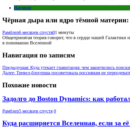
Научпоп
Чёрная дыра или ядро тёмной материи: 
Рамблер
6 месяцев спустя
0
1 минуты
Общепринятая теория говорит, что в сердце нашей Галактики н
в понимании Вселенной
Навигация по записям
Предыдущая:
Куда утекает гравитация: чем закончились поиск
Далее:
Тревел-блогерша посоветовала россиянам не переодевать
Похожие новости
Задолго до Boston Dynamics: как работа
Рамблер
5 месяцев спустя
0
Куда расширяется Вселенная, если за её