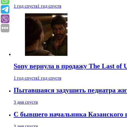
1 год спустя
1 год спустя
Sony вернула в продажу The Last of 
1 год спустя
1 год спустя
Пытавшаяся задушить педиатра жи
3 дня спустя
С бывшего начальника Казанского 
3 дня спустя