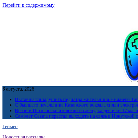
Перейти к содержимому
6 августа, 2026
Пытавшаяся задушить педиатра жительница Нижнего Таг
С бывшего начальника Казанского вокзала сняли электро
Врачи в Пятигорске извлекли из желудка девочки 17 ма
Самолет Cessna перестал выходить на связь в Иркутской 
Геймер
Новостная рассылка