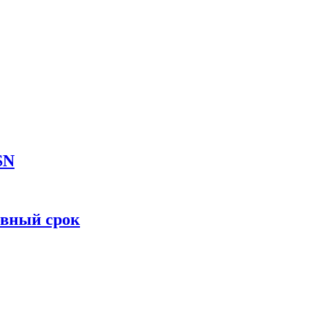
SN
овный срок