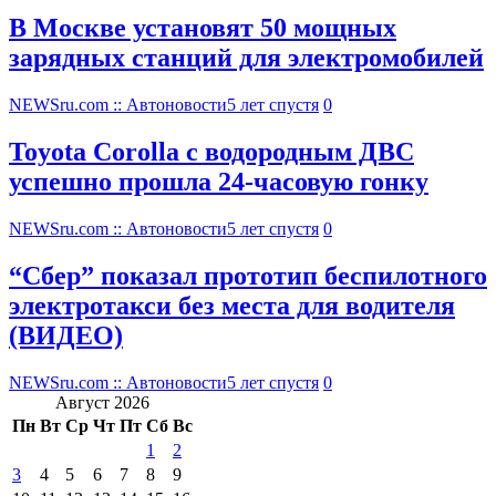
В Москве установят 50 мощных
зарядных станций для электромобилей
NEWSru.com :: Автоновости
5 лет спустя
0
Toyota Corolla с водородным ДВС
успешно прошла 24-часовую гонку
NEWSru.com :: Автоновости
5 лет спустя
0
“Сбер” показал прототип беспилотного
электротакси без места для водителя
(ВИДЕО)
NEWSru.com :: Автоновости
5 лет спустя
0
Август 2026
Пн
Вт
Ср
Чт
Пт
Сб
Вс
1
2
3
4
5
6
7
8
9