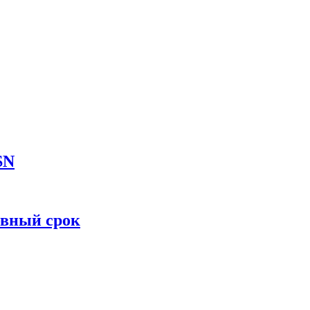
SN
овный срок