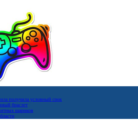
ила получила условный срок
нный браслет
гнитных шариков
области