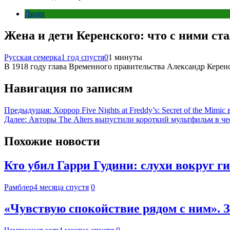
Люди
Жена и дети Керенского: что с ними ста
Русская семерка
1 год спустя
0
1 минуты
В 1918 году глава Временного правительства Александр Керенс
Навигация по записям
Предыдущая:
Хоррор Five Nights at Freddy’s: Secret of the Mim
Далее:
Авторы The Alters выпустили короткий мультфильм в че
Похожие новости
Кто убил Гарри Гудини: слухи вокруг г
Рамблер
4 месяца спустя
0
«Чувствую спокойствие рядом с ним». 