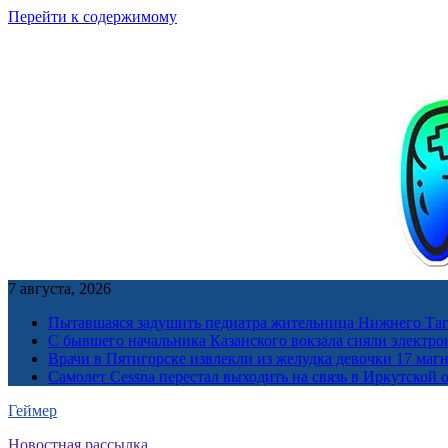
Перейти к содержимому
7 августа, 2026
Пытавшаяся задушить педиатра жительница Нижнего Таг
С бывшего начальника Казанского вокзала сняли электро
Врачи в Пятигорске извлекли из желудка девочки 17 ма
Самолет Cessna перестал выходить на связь в Иркутской 
Геймер
Новостная рассылка