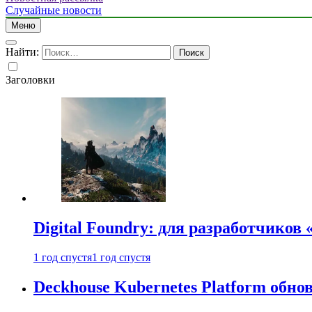
Случайные новости
Меню
Найти:
Заголовки
Digital Foundry: для разработчиков
1 год спустя
1 год спустя
Deckhouse Kubernetes Platform обно