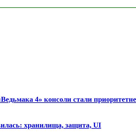
 «Ведьмака 4» консоли стали приоритетн
вилась: хранилища, защита, UI