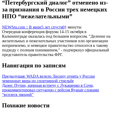
“Петербургский диалог” отменено из-
за признания в России трех немецких
НПО “нежелательными”
NEWSru.com :: В мире
5 лет спустя
0
1 минуты
Очередная конференция форума 14-15 октября в
Калининграде оказалась под большим вопросом. "Деление на
желательных и нежелательных участников или организации
неприемлемо, и немецкое правительство относится к такому
подходу с полным пониманием," - подчеркнул официальный
представитель правительства ФРГ.
Навигация по записям
Предыдущая:
WADA велело Лисину отнять у России
чемпионат мира по спортивной стрельбе
Далее:
Путин, начиная встречу с Лукашенко в Сочи,
прокомментировал ситуацию с рейсом Ryanair словами
“всплеск эмоций”
Похожие новости