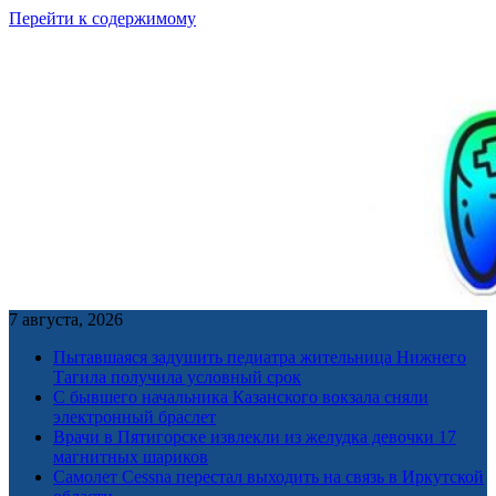
Перейти к содержимому
7 августа, 2026
Пытавшаяся задушить педиатра жительница Нижнего
Тагила получила условный срок
С бывшего начальника Казанского вокзала сняли
электронный браслет
Врачи в Пятигорске извлекли из желудка девочки 17
магнитных шариков
Самолет Cessna перестал выходить на связь в Иркутской