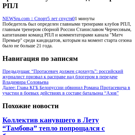
РПЛ
NEWSru.com :: Спорт
5 лет спустя
0
1 минуты
Победитель был определен главными тренерами клубов РПЛ,
главным тренером сборной России Станиславом Черчесовым,
капитанами команд РПЛ и комментаторами канала "Матч
Премьер" среди кандидатов, которым на момент старта сезона
было не больше 21 года.
Навигация по записям
Предыдущая:
“Протасевич должен сдохнуть”: российский
журналист призвал к расправе над блогером в передаче
Владимира Соловьева
Далее:
Глава КГБ Белоруссии обвинил Романа Протасевича в
участии в боевых действиях в составе батальона “Азов”
Похожие новости
Коллектив канувшего в Лету
“Тамбова” тепло попрощался с