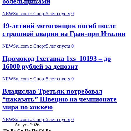
болельщиками
NEWSru.com :: Спорт
5 лет спустя
0
19-летний мотогонщик погиб после
страшной аварии на Гран-при Италии
NEWSru.com :: Спорт
5 лет спустя
0
Промокод 1хставка 1xs_10193 – до
16000 рублей за депозит
NEWSru.com :: Спорт
5 лет спустя
0
Владислав Третьяк потребовал
“наказать” Швецию на чемпионате
мира по хоккею
NEWSru.com :: Спорт
5 лет спустя
0
Август 2026
Пн
Вт
Ср
Чт
Пт
Сб
Вс