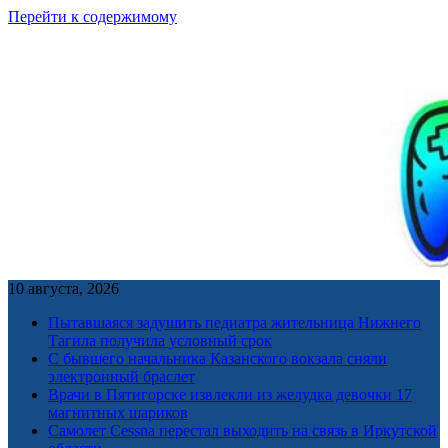
Перейти к содержимому
10 августа, 2026
Пытавшаяся задушить педиатра жительница Нижнего
Тагила получила условный срок
С бывшего начальника Казанского вокзала сняли
электронный браслет
Врачи в Пятигорске извлекли из желудка девочки 17
магнитных шариков
Самолет Cessna перестал выходить на связь в Иркутской