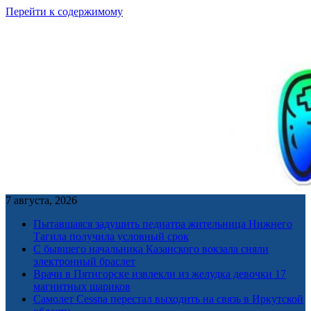
Перейти к содержимому
7 августа, 2026
Пытавшаяся задушить педиатра жительница Нижнего
Тагила получила условный срок
С бывшего начальника Казанского вокзала сняли
электронный браслет
Врачи в Пятигорске извлекли из желудка девочки 17
магнитных шариков
Самолет Cessna перестал выходить на связь в Иркутской