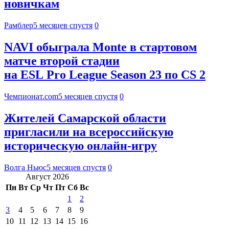
новичкам
Рамблер
5 месяцев спустя
0
NAVI обыграла Monte в стартовом
матче второй стадии
на ESL Pro League Season 23 по CS 2
Чемпионат.com
5 месяцев спустя
0
Жителей Самарской области
пригласили на всероссийскую
историческую онлайн-игру
Волга Ньюс
5 месяцев спустя
0
Август 2026
Пн
Вт
Ср
Чт
Пт
Сб
Вс
1
2
3
4
5
6
7
8
9
10
11
12
13
14
15
16