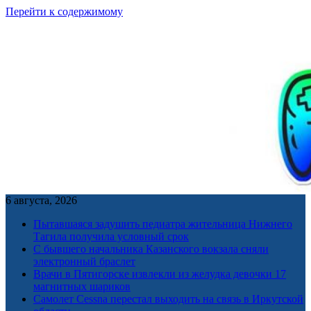
Перейти к содержимому
6 августа, 2026
Пытавшаяся задушить педиатра жительница Нижнего
Тагила получила условный срок
С бывшего начальника Казанского вокзала сняли
электронный браслет
Врачи в Пятигорске извлекли из желудка девочки 17
магнитных шариков
Самолет Cessna перестал выходить на связь в Иркутской