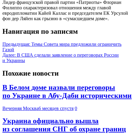
Лидер французской правой партии «Патриоты» Флориан
Филиппо охарактеризовал отношения между главой
евродипломатии Кайей Каллас и председателем ЕК Урсулой
фон дер Ляйен как грызню в «сумасшедшем доме».
Навигация по записям
Предыдущая:
Темы Совета мира предложили ограничить
Газой
Далее:
В США сделали заявление о переговорах России
и Украины
Похожие новости
В Белом доме назвали переговоры
по Украине в Абу-Даби историческими
Вечерняя Москва
6 месяцев спустя
0
Украина официально вышла
из соглашения СНГ об охране границ