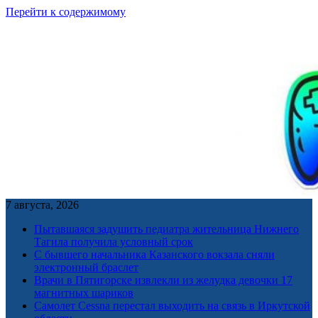
Перейти к содержимому
7 августа, 2026
Пытавшаяся задушить педиатра жительница Нижнего
Тагила получила условный срок
С бывшего начальника Казанского вокзала сняли
электронный браслет
Врачи в Пятигорске извлекли из желудка девочки 17
магнитных шариков
Самолет Cessna перестал выходить на связь в Иркутской