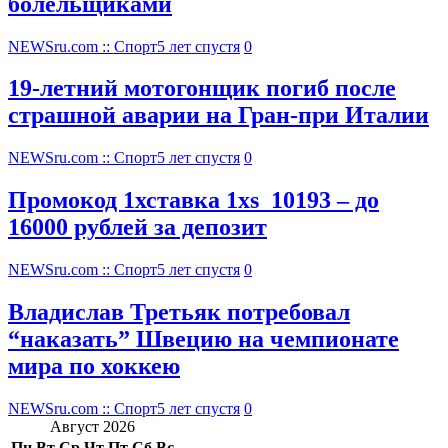
болельщиками
NEWSru.com :: Спорт
5 лет спустя
0
19-летний мотогонщик погиб после
страшной аварии на Гран-при Италии
NEWSru.com :: Спорт
5 лет спустя
0
Промокод 1хставка 1xs_10193 – до
16000 рублей за депозит
NEWSru.com :: Спорт
5 лет спустя
0
Владислав Третьяк потребовал
“наказать” Швецию на чемпионате
мира по хоккею
NEWSru.com :: Спорт
5 лет спустя
0
Август 2026
Пн
Вт
Ср
Чт
Пт
Сб
Вс