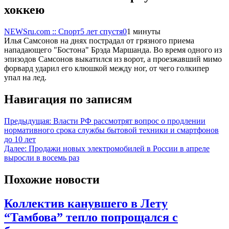
хоккею
NEWSru.com :: Спорт
5 лет спустя
0
1 минуты
Илья Самсонов на днях пострадал от грязного приема
нападающего "Бостона" Брэда Маршанда. Во время одного из
эпизодов Самсонов выкатился из ворот, а проезжавший мимо
форвард ударил его клюшкой между ног, от чего голкипер
упал на лед.
Навигация по записям
Предыдущая:
Власти РФ рассмотрят вопрос о продлении
нормативного срока службы бытовой техники и смартфонов
до 10 лет
Далее:
Продажи новых электромобилей в России в апреле
выросли в восемь раз
Похожие новости
Коллектив канувшего в Лету
“Тамбова” тепло попрощался с