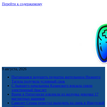
Перейти к содержимому
9 августа, 2026
Пытавшаяся задушить педиатра жительница Нижнего
Тагила получила условный срок
С бывшего начальника Казанского вокзала сняли
электронный браслет
Врачи в Пятигорске извлекли из желудка девочки 17
магнитных шариков
Самолет Cessna перестал выходить на связь в Иркутской