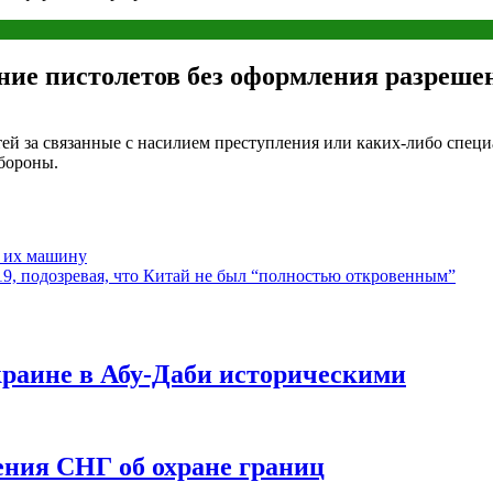
ние пистолетов без оформления разреше
й за связанные с насилием преступления или каких-либо специ
бороны.
и их машину
, подозревая, что Китай не был “полностью откровенным”
краине в Абу-Даби историческими
ния СНГ об охране границ