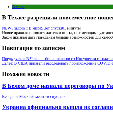
В мире
В Техасе разрешили повсеместное ноше
NEWSru.com :: В мире
5 лет спустя
0
1 минуты
Новое правило позволит жителям штата, не имеющим судимосте
Закон призван дать гражданам больше возможностей для самоо
Навигация по записям
Предыдущая:
В Чечне избили экологов из Ингушетии и сожгл
Далее:
В США призвали расследовать происхождение COVID-19
Похожие новости
В Белом доме назвали переговоры по У
Вечерняя Москва
6 месяцев спустя
0
Украина официально вышла из соглаше