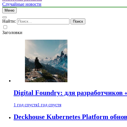
Случайные новости
Меню
Найти:
Заголовки
Digital Foundry: для разработчиков
1 год спустя
1 год спустя
Deckhouse Kubernetes Platform обно