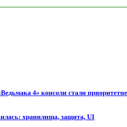
 «Ведьмака 4» консоли стали приоритетн
вилась: хранилища, защита, UI