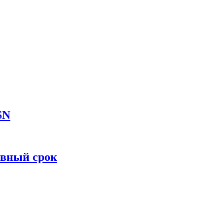
SN
овный срок