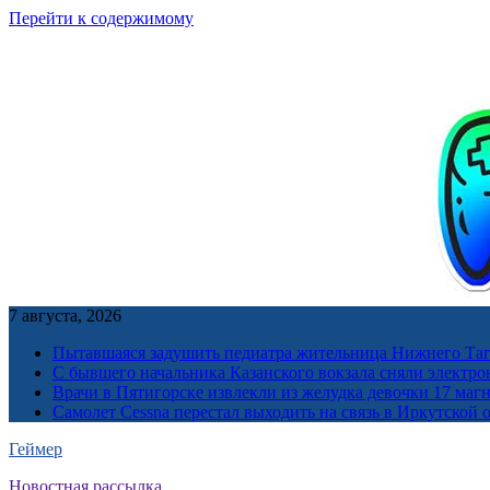
Перейти к содержимому
7 августа, 2026
Пытавшаяся задушить педиатра жительница Нижнего Таг
С бывшего начальника Казанского вокзала сняли электро
Врачи в Пятигорске извлекли из желудка девочки 17 ма
Самолет Cessna перестал выходить на связь в Иркутской 
Геймер
Новостная рассылка