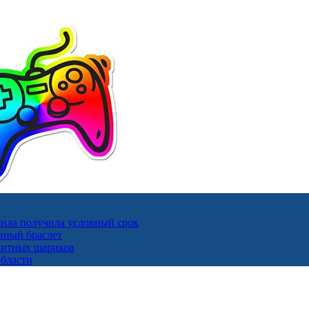
ила получила условный срок
нный браслет
гнитных шариков
области