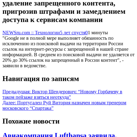
удаление запрещенного контента,
пригрозив штрафами и замедлением
доступа к сервисам компании
NEWSru.com :: Технологии
5 лет спустя
0
1 минуты
"Google не в полной мере выполняет обязанность по
исключению из поисковой выдачи на территории России
ссылок на интернет-ресурсы с запрещенной в нашей стране
информацией. В среднем из поисковой выдачи не удаляется от
20% до 30% ссылок на запрещенный в России контент", -
заявили в ведомстве.
Навигация по записям
Предыдущая:
Виктор Шендерович: “Новому Горбачеву в
таком пейзаже взяться неоткуда”
Далее:
Португалец Руй Витория назначен новым тренером
московского “Спартака”
Похожие новости
Авиакомпания Lufthansa заявила,