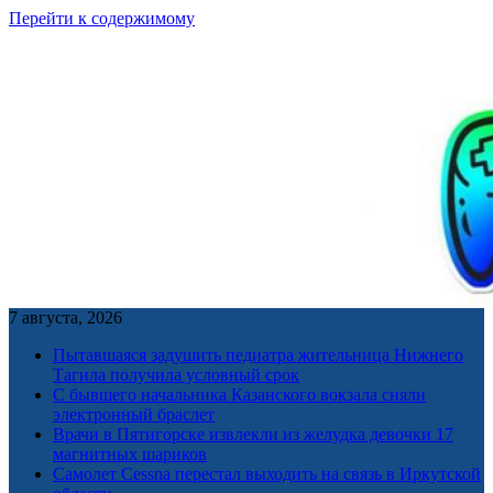
Перейти к содержимому
7 августа, 2026
Пытавшаяся задушить педиатра жительница Нижнего
Тагила получила условный срок
С бывшего начальника Казанского вокзала сняли
электронный браслет
Врачи в Пятигорске извлекли из желудка девочки 17
магнитных шариков
Самолет Cessna перестал выходить на связь в Иркутской