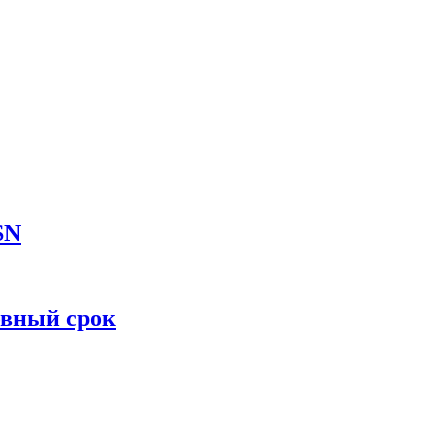
SN
овный срок