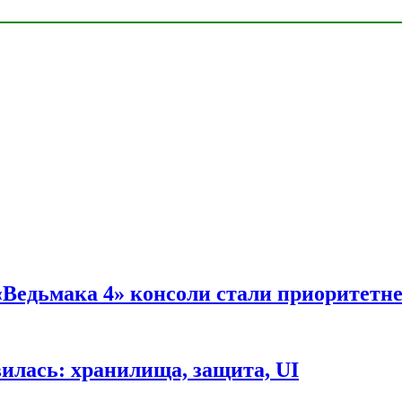
 «Ведьмака 4» консоли стали приоритетн
вилась: хранилища, защита, UI