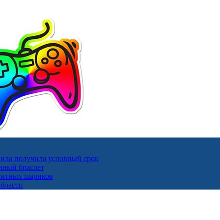
ила получила условный срок
нный браслет
гнитных шариков
области