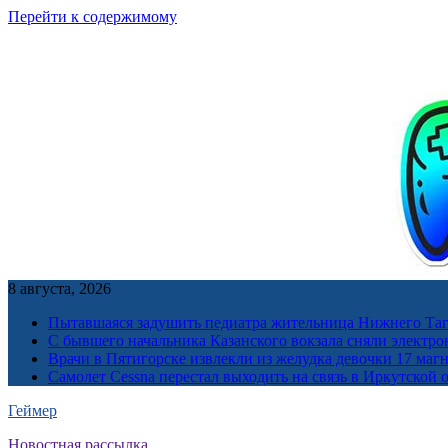
Перейти к содержимому
8 августа, 2026
Пытавшаяся задушить педиатра жительница Нижнего Таг
С бывшего начальника Казанского вокзала сняли электро
Врачи в Пятигорске извлекли из желудка девочки 17 ма
Самолет Cessna перестал выходить на связь в Иркутской 
Геймер
Новостная рассылка