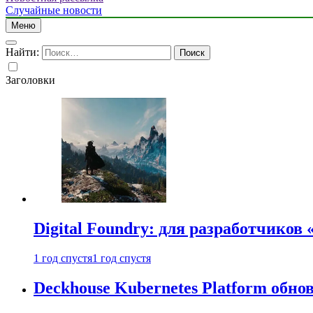
Случайные новости
Меню
Найти:
Заголовки
Digital Foundry: для разработчиков
1 год спустя
1 год спустя
Deckhouse Kubernetes Platform обно