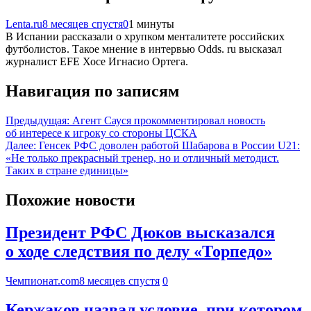
Lenta.ru
8 месяцев спустя
0
1 минуты
В Испании рассказали о хрупком менталитете российских
футболистов. Такое мнение в интервью Odds. ru высказал
журналист EFE Хосе Игнасио Ортега.
Навигация по записям
Предыдущая:
Агент Сауся прокомментировал новость
об интересе к игроку со стороны ЦСКА
Далее:
Генсек РФС доволен работой Шабарова в России U21:
«Не только прекрасный тренер, но и отличный методист.
Таких в стране единицы»
Похожие новости
Президент РФС Дюков высказался
о ходе следствия по делу «Торпедо»
Чемпионат.com
8 месяцев спустя
0
Кержаков назвал условие, при котором