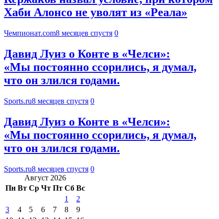
Хаби Алонсо не уволят из «Реала»
Чемпионат.com
8 месяцев спустя
0
Давид Луиз о Конте в «Челси»:
«Мы постоянно ссорились, я думал,
что он злился годами.
Sports.ru
8 месяцев спустя
0
Давид Луиз о Конте в «Челси»:
«Мы постоянно ссорились, я думал,
что он злился годами.
Sports.ru
8 месяцев спустя
0
Август 2026
Пн
Вт
Ср
Чт
Пт
Сб
Вс
1
2
3
4
5
6
7
8
9