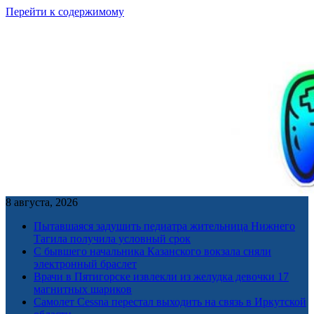
Перейти к содержимому
8 августа, 2026
Пытавшаяся задушить педиатра жительница Нижнего
Тагила получила условный срок
С бывшего начальника Казанского вокзала сняли
электронный браслет
Врачи в Пятигорске извлекли из желудка девочки 17
магнитных шариков
Самолет Cessna перестал выходить на связь в Иркутской