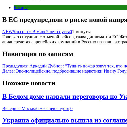
В мире
В ЕС предупредили о риске новой напр
NEWSru.com :: В мире
5 лет спустя
0
1 минуты
Говоря о ситуации с отменой рейсов, глава дипломатии ЕС Ж
авиаперелетах европейских компаний в Россию назвали экстра
Навигация по записям
Предыдущая:
Аркадий Дубнов: “Тушить пожар зовут тех, кто н
Далее:
Экс-полицейские, подбросившие наркотики Ивану Голуно
Похожие новости
В Белом доме назвали переговоры по У
Вечерняя Москва
6 месяцев спустя
0
Украина официально вышла из соглаше