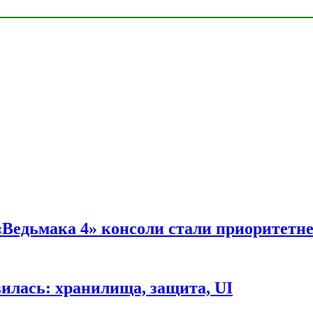
 «Ведьмака 4» консоли стали приоритетн
вилась: хранилища, защита, UI