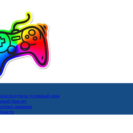
ила получила условный срок
нный браслет
гнитных шариков
области