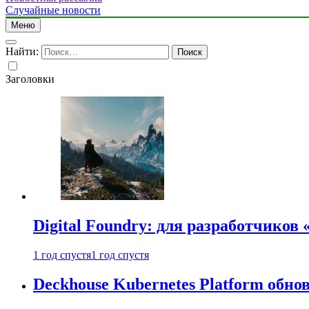
Случайные новости
Меню
Найти:
Заголовки
Digital Foundry: для разработчиков
1 год спустя
1 год спустя
Deckhouse Kubernetes Platform обно