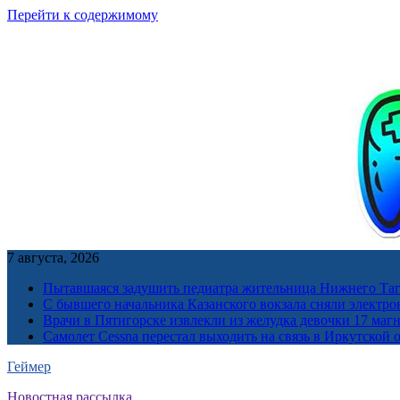
Перейти к содержимому
7 августа, 2026
Пытавшаяся задушить педиатра жительница Нижнего Таг
С бывшего начальника Казанского вокзала сняли электро
Врачи в Пятигорске извлекли из желудка девочки 17 ма
Самолет Cessna перестал выходить на связь в Иркутской 
Геймер
Новостная рассылка