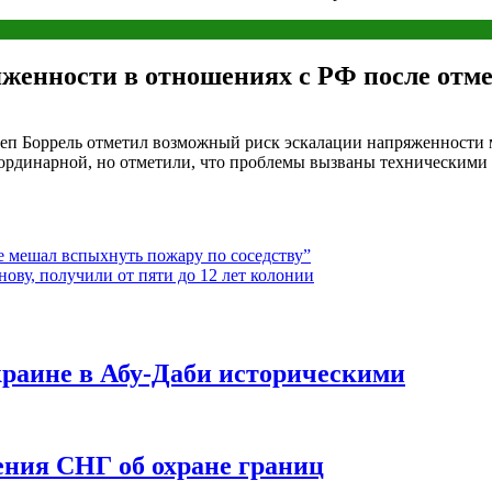
яженности в отношениях с РФ после отм
озеп Боррель отметил возможный риск эскалации напряженности
ординарной, но отметили, что проблемы вызваны техническими 
е мешал вспыхнуть пожару по соседству”
ву, получили от пяти до 12 лет колонии
краине в Абу-Даби историческими
ния СНГ об охране границ