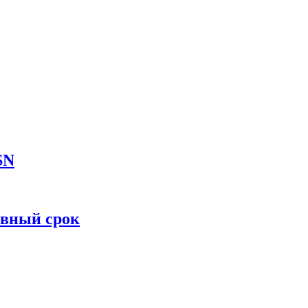
SN
овный срок