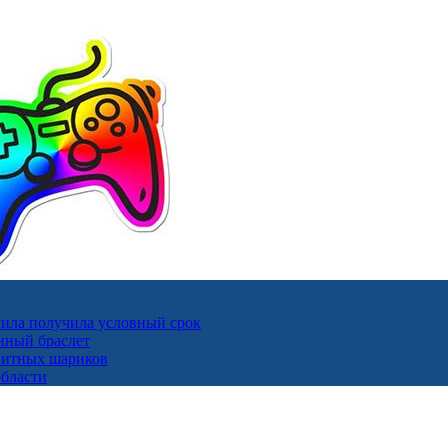
ила получила условный срок
нный браслет
гнитных шариков
области