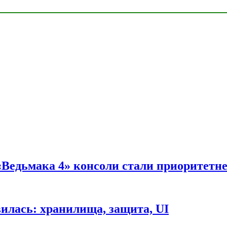
 «Ведьмака 4» консоли стали приоритетн
вилась: хранилища, защита, UI