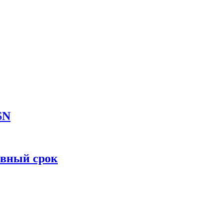
SN
овный срок