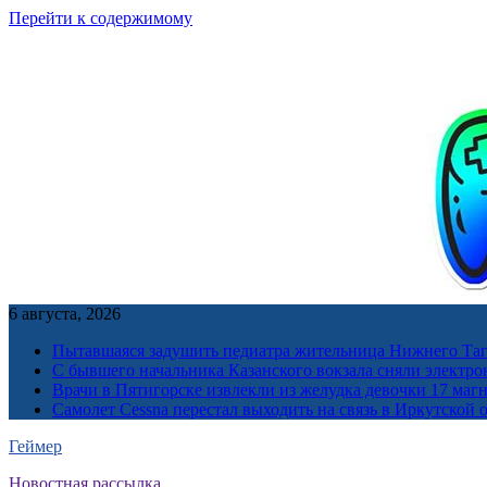
Перейти к содержимому
6 августа, 2026
Пытавшаяся задушить педиатра жительница Нижнего Таг
С бывшего начальника Казанского вокзала сняли электро
Врачи в Пятигорске извлекли из желудка девочки 17 ма
Самолет Cessna перестал выходить на связь в Иркутской 
Геймер
Новостная рассылка