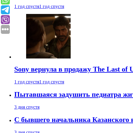
1 год спустя
1 год спустя
Sony вернула в продажу The Last of 
1 год спустя
1 год спустя
Пытавшаяся задушить педиатра жи
3 дня спустя
С бывшего начальника Казанского 
3 дня спустя