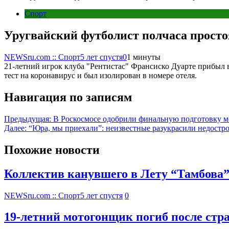
Спорт
Уругвайский футболист полчаса простоя
NEWSru.com :: Спорт
5 лет спустя
0
1 минуты
21-летний игрок клуба "Рентистас" Франсиско Дуарте прибыл 
тест на коронавирус и был изолирован в номере отеля.
Навигация по записям
Предыдущая:
В Роскосмосе одобрили финальную подготовку м
Далее:
“Юра, мы приехали”: неизвестные разукрасили недостр
Похожие новости
Коллектив канувшего в Лету “Тамбова
NEWSru.com :: Спорт
5 лет спустя
0
19-летний мотогонщик погиб после стр