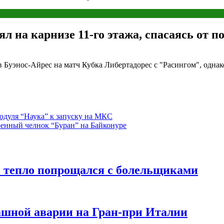
л на карнизе 11-го этажа, спасаясь от п
в Буэнос-Айрес на матч Кубка Либертадорес с "Расингом", одна
одуля “Наука” к запуску на МКС
оенный челнок “Буран” на Байконуре
” тепло попрощался с болельщиками
ашной аварии на Гран-при Италии