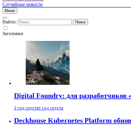
Случайные новости
Меню
Найти:
Заголовки
Digital Foundry: для разработчиков
1 год спустя
1 год спустя
Deckhouse Kubernetes Platform обно