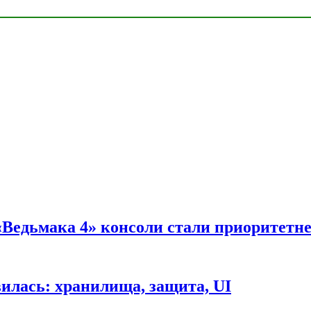
 «Ведьмака 4» консоли стали приоритетн
вилась: хранилища, защита, UI