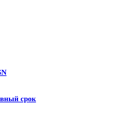
SN
овный срок