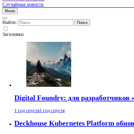
Случайные новости
Меню
Найти:
Заголовки
Digital Foundry: для разработчиков
1 год спустя
1 год спустя
Deckhouse Kubernetes Platform обно