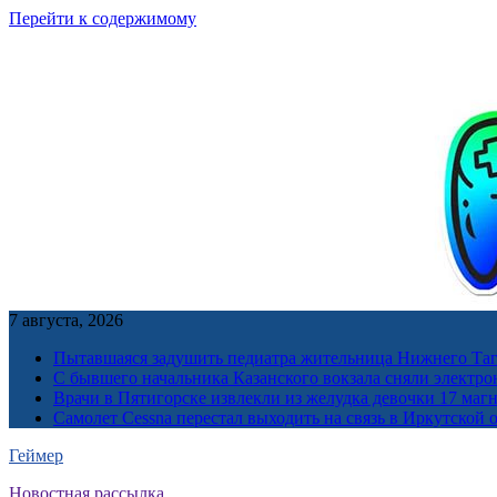
Перейти к содержимому
7 августа, 2026
Пытавшаяся задушить педиатра жительница Нижнего Таг
С бывшего начальника Казанского вокзала сняли электро
Врачи в Пятигорске извлекли из желудка девочки 17 ма
Самолет Cessna перестал выходить на связь в Иркутской 
Геймер
Новостная рассылка