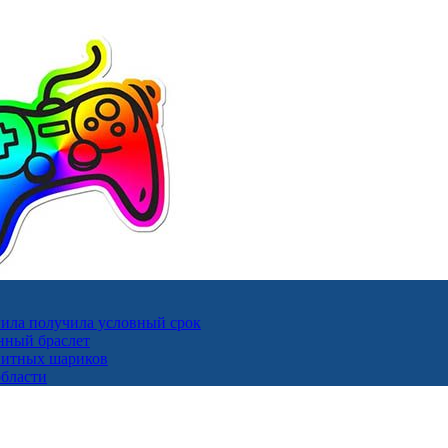
ила получила условный срок
нный браслет
гнитных шариков
области