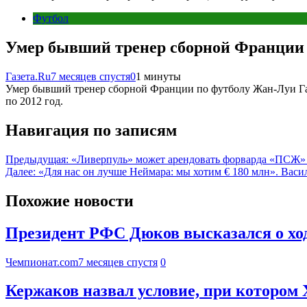
Футбол
Умер бывший тренер сборной Франции 
Газета.Ru
7 месяцев спустя
0
1 минуты
Умер бывший тренер сборной Франции по футболу Жан-Луи Гасс
по 2012 год.
Навигация по записям
Предыдущая:
«Ливерпуль» может арендовать форварда «ПСЖ»
Далее:
«Для нас он лучше Неймара: мы хотим € 180 млн». Вас
Похожие новости
Президент РФС Дюков высказался о ход
Чемпионат.com
7 месяцев спустя
0
Кержаков назвал условие, при котором 