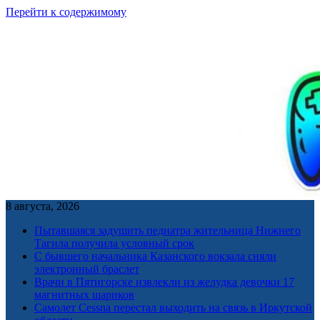
Перейти к содержимому
8 августа, 2026
Пытавшаяся задушить педиатра жительница Нижнего
Тагила получила условный срок
С бывшего начальника Казанского вокзала сняли
электронный браслет
Врачи в Пятигорске извлекли из желудка девочки 17
магнитных шариков
Самолет Cessna перестал выходить на связь в Иркутской