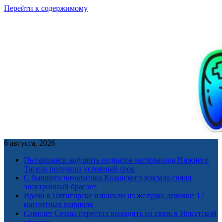
Перейти к содержимому
6 августа, 2026
Пытавшаяся задушить педиатра жительница Нижнего
Тагила получила условный срок
С бывшего начальника Казанского вокзала сняли
электронный браслет
Врачи в Пятигорске извлекли из желудка девочки 17
магнитных шариков
Самолет Cessna перестал выходить на связь в Иркутской