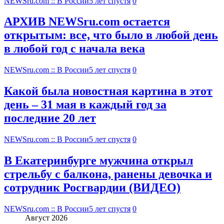
NEWSru.com :: В России
5 лет спустя
0
АРХИВ NEWSru.com остается
открытым: все, что было в любой день
в любой год с начала века
NEWSru.com :: В России
5 лет спустя
0
Какой была новостная картина в этот
день – 31 мая в каждый год за
последние 20 лет
NEWSru.com :: В России
5 лет спустя
0
В Екатеринбурге мужчина открыл
стрельбу с балкона, ранены девочка и
сотрудник Росгвардии (ВИДЕО)
NEWSru.com :: В России
5 лет спустя
0
Август 2026