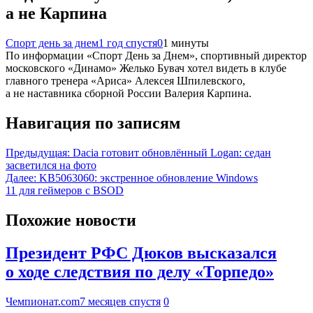
а не Карпина
Спорт день за днем
1 год спустя
0
1 минуты
По информации «Спорт День за Днем», спортивный директор
московского «Динамо» Желько Бувач хотел видеть в клубе
главного тренера «Ариса» Алексея Шпилевского,
а не наставника сборной России Валерия Карпина.
Навигация по записям
Предыдущая:
Dacia готовит обновлённый Logan: седан
засветился на фото
Далее:
KB5063060: экстренное обновление Windows
11 для геймеров с BSOD
Похожие новости
Президент РФС Дюков высказался
о ходе следствия по делу «Торпедо»
Чемпионат.com
7 месяцев спустя
0