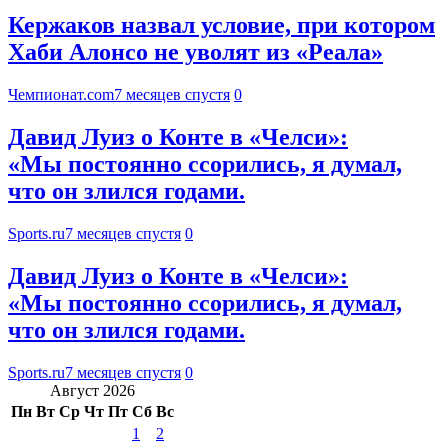
Кержаков назвал условие, при котором
Хаби Алонсо не уволят из «Реала»
Чемпионат.com
7 месяцев спустя
0
Давид Луиз о Конте в «Челси»:
«Мы постоянно ссорились, я думал,
что он злился годами.
Sports.ru
7 месяцев спустя
0
Давид Луиз о Конте в «Челси»:
«Мы постоянно ссорились, я думал,
что он злился годами.
Sports.ru
7 месяцев спустя
0
Август 2026
Пн
Вт
Ср
Чт
Пт
Сб
Вс
1
2