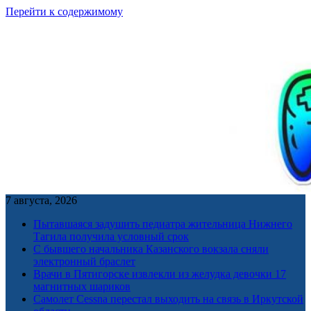
Перейти к содержимому
7 августа, 2026
Пытавшаяся задушить педиатра жительница Нижнего
Тагила получила условный срок
С бывшего начальника Казанского вокзала сняли
электронный браслет
Врачи в Пятигорске извлекли из желудка девочки 17
магнитных шариков
Самолет Cessna перестал выходить на связь в Иркутской