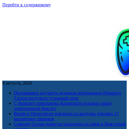
Перейти к содержимому
8 августа, 2026
Пытавшаяся задушить педиатра жительница Нижнего
Тагила получила условный срок
С бывшего начальника Казанского вокзала сняли
электронный браслет
Врачи в Пятигорске извлекли из желудка девочки 17
магнитных шариков
Самолет Cessna перестал выходить на связь в Иркутской