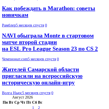
Как побеждать в Marathon: советы
новичкам
Рамблер
5 месяцев спустя
0
NAVI обыграла Monte в стартовом
матче второй стадии
на ESL Pro League Season 23 по CS 2
Чемпионат.com
5 месяцев спустя
0
Жителей Самарской области
пригласили на всероссийскую
историческую онлайн-игру
Волга Ньюс
5 месяцев спустя
0
Август 2026
Пн
Вт
Ср
Чт
Пт
Сб
Вс
1
2