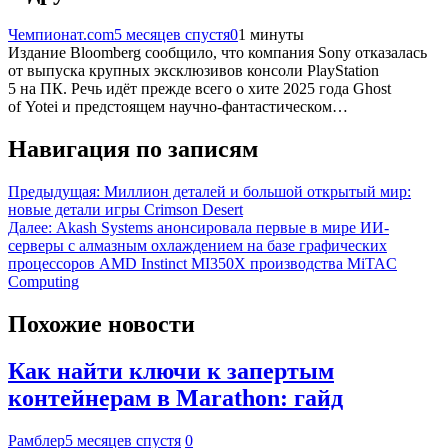
Чемпионат.com
5 месяцев спустя
0
1 минуты
Издание Bloomberg сообщило, что компания Sony отказалась
от выпуска крупных эксклюзивов консоли PlayStation
5 на ПК. Речь идёт прежде всего о хите 2025 года Ghost
of Yotei и предстоящем научно-фантастическом…
Навигация по записям
Предыдущая:
Миллион деталей и большой открытый мир:
новые детали игры Crimson Desert
Далее:
Akash Systems анонсировала первые в мире ИИ-
серверы с алмазным охлаждением на базе графических
процессоров AMD Instinct MI350X производства MiTAC
Computing
Похожие новости
Как найти ключи к запертым
контейнерам в Marathon: гайд
Рамблер
5 месяцев спустя
0