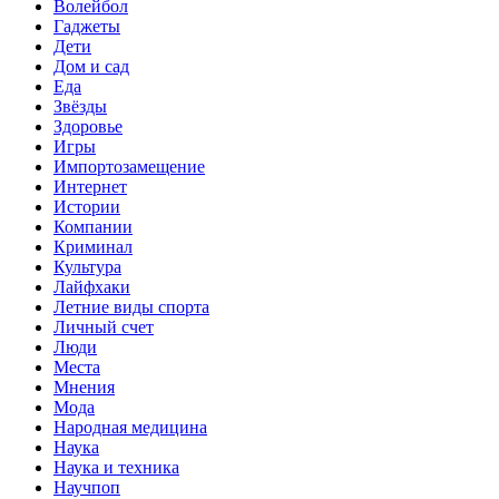
Волейбол
Гаджеты
Дети
Дом и сад
Еда
Звёзды
Здоровье
Игры
Импортозамещение
Интернет
Истории
Компании
Криминал
Культура
Лайфхаки
Летние виды спорта
Личный счет
Люди
Места
Мнения
Мода
Народная медицина
Наука
Наука и техника
Научпоп