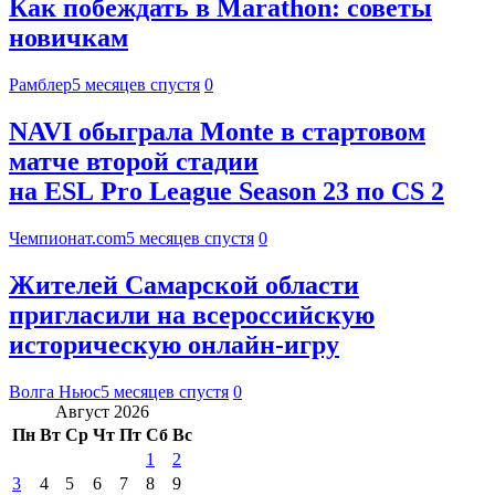
Как побеждать в Marathon: советы
новичкам
Рамблер
5 месяцев спустя
0
NAVI обыграла Monte в стартовом
матче второй стадии
на ESL Pro League Season 23 по CS 2
Чемпионат.com
5 месяцев спустя
0
Жителей Самарской области
пригласили на всероссийскую
историческую онлайн-игру
Волга Ньюс
5 месяцев спустя
0
Август 2026
Пн
Вт
Ср
Чт
Пт
Сб
Вс
1
2
3
4
5
6
7
8
9