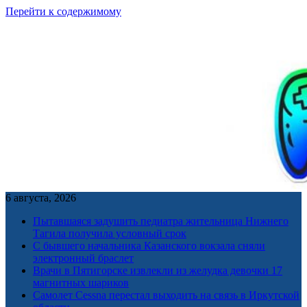
Перейти к содержимому
6 августа, 2026
Пытавшаяся задушить педиатра жительница Нижнего
Тагила получила условный срок
С бывшего начальника Казанского вокзала сняли
электронный браслет
Врачи в Пятигорске извлекли из желудка девочки 17
магнитных шариков
Самолет Cessna перестал выходить на связь в Иркутской