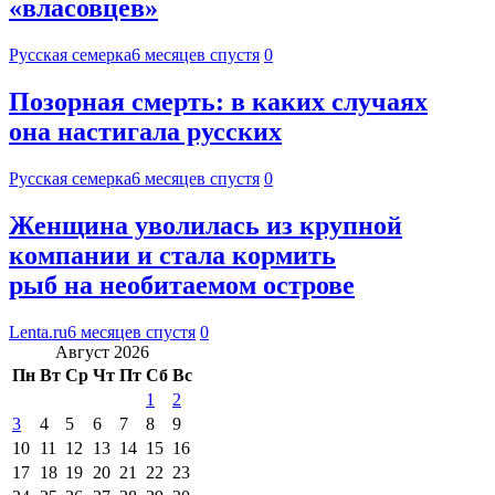
«власовцев»
Русская семерка
6 месяцев спустя
0
Позорная смерть: в каких случаях
она настигала русских
Русская семерка
6 месяцев спустя
0
Женщина уволилась из крупной
компании и стала кормить
рыб на необитаемом острове
Lenta.ru
6 месяцев спустя
0
Август 2026
Пн
Вт
Ср
Чт
Пт
Сб
Вс
1
2
3
4
5
6
7
8
9
10
11
12
13
14
15
16
17
18
19
20
21
22
23