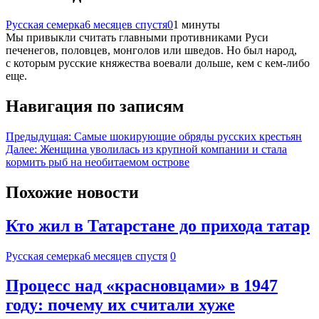
Русская семерка
6 месяцев спустя
0
1 минуты
Мы привыкли считать главными противниками Руси
печенегов, половцев, монголов или шведов. Но был народ,
с которым русские княжества воевали дольше, кем с кем-либо
еще.
Навигация по записям
Предыдущая:
Самые шокирующие обряды русских крестьян
Далее:
Женщина уволилась из крупной компании и стала
кормить рыб на необитаемом острове
Похожие новости
Кто жил в Татарстане до прихода татар
Русская семерка
6 месяцев спустя
0
Процесс над «красновцами» в 1947
году: почему их считали хуже