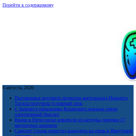
Перейти к содержимому
6 августа, 2026
Пытавшаяся задушить педиатра жительница Нижнего
Тагила получила условный срок
С бывшего начальника Казанского вокзала сняли
электронный браслет
Врачи в Пятигорске извлекли из желудка девочки 17
магнитных шариков
Самолет Cessna перестал выходить на связь в Иркутской