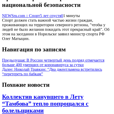
национальной безопасности
NEWSru.com :: Спорт
5 лет спустя
0
1 минуты
Спорт должен стать важной частью жизни граждан,
проживающих на территории северного региона, "чтобы у
людей не было желания покидать этот прекрасный край". Об
этом на заседании в Норильске заявил министр спорта РФ
Олег Матыцин.
Навигация по записям
Предыдущая:
В России четвертый день подряд отмечается
больше 400 умерших от коронавируса за сутки
Далее:
Николай Травкин: “Два джентльмена встретились
“перетереть по бабкам”
Похожие новости
Коллектив канувшего в Лету
“Тамбова” тепло попрощался с
болельщиками