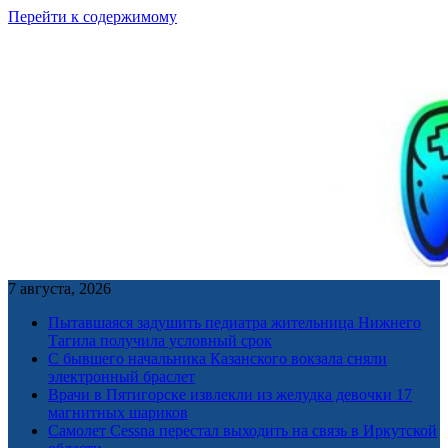
Перейти к содержимому
7 августа, 2026
Пытавшаяся задушить педиатра жительница Нижнего
Тагила получила условный срок
С бывшего начальника Казанского вокзала сняли
электронный браслет
Врачи в Пятигорске извлекли из желудка девочки 17
магнитных шариков
Самолет Cessna перестал выходить на связь в Иркутской