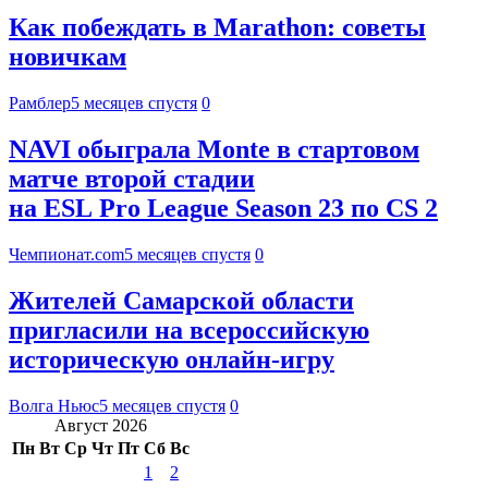
Как побеждать в Marathon: советы
новичкам
Рамблер
5 месяцев спустя
0
NAVI обыграла Monte в стартовом
матче второй стадии
на ESL Pro League Season 23 по CS 2
Чемпионат.com
5 месяцев спустя
0
Жителей Самарской области
пригласили на всероссийскую
историческую онлайн-игру
Волга Ньюс
5 месяцев спустя
0
Август 2026
Пн
Вт
Ср
Чт
Пт
Сб
Вс
1
2