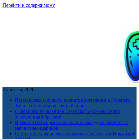
Перейти к содержимому
7 августа, 2026
Пытавшаяся задушить педиатра жительница Нижнего
Тагила получила условный срок
С бывшего начальника Казанского вокзала сняли
электронный браслет
Врачи в Пятигорске извлекли из желудка девочки 17
магнитных шариков
Самолет Cessna перестал выходить на связь в Иркутской