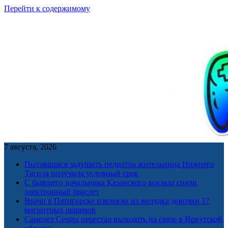
Перейти к содержимому
7 августа, 2026
Пытавшаяся задушить педиатра жительница Нижнего
Тагила получила условный срок
С бывшего начальника Казанского вокзала сняли
электронный браслет
Врачи в Пятигорске извлекли из желудка девочки 17
магнитных шариков
Самолет Cessna перестал выходить на связь в Иркутской