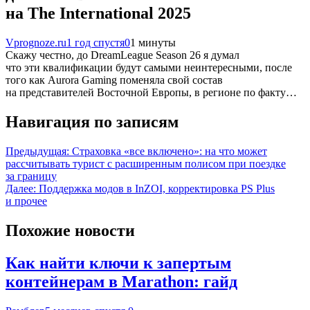
на The International 2025
Vprognoze.ru
1 год спустя
0
1 минуты
Скажу честно, до DreamLeague Season 26 я думал
что эти квалификации будут самыми неинтересными, после
того как Aurora Gaming поменяла свой состав
на представителей Восточной Европы, в регионе по факту…
Навигация по записям
Предыдущая:
Страховка «все включено»: на что может
рассчитывать турист с расширенным полисом при поездке
за границу
Далее:
Поддержка модов в InZOI, корректировка PS Plus
и прочее
Похожие новости
Как найти ключи к запертым
контейнерам в Marathon: гайд