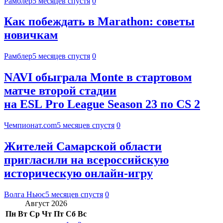
Рамблер
5 месяцев спустя
0
Как побеждать в Marathon: советы
новичкам
Рамблер
5 месяцев спустя
0
NAVI обыграла Monte в стартовом
матче второй стадии
на ESL Pro League Season 23 по CS 2
Чемпионат.com
5 месяцев спустя
0
Жителей Самарской области
пригласили на всероссийскую
историческую онлайн-игру
Волга Ньюс
5 месяцев спустя
0
Август 2026
Пн
Вт
Ср
Чт
Пт
Сб
Вс