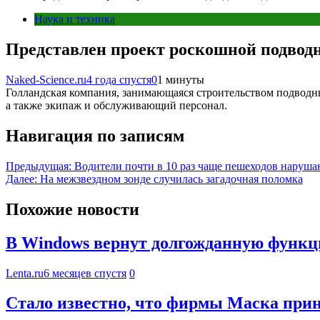
Наука и техника
Представлен проект роскошной подво
Naked-Science.ru
4 года спустя
0
1 минуты
Голландская компания, занимающаяся строительством подводны
а также экипаж и обслуживающий персонал.
Навигация по записям
Предыдущая:
Водители почти в 10 раз чаще пешеходов наруш
Далее:
На межзвездном зонде случилась загадочная поломка
Похожие новости
В Windows вернут долгожданную функ
Lenta.ru
6 месяцев спустя
0
Стало известно, что фирмы Маска приня