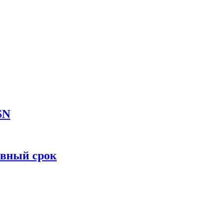
SN
овный срок