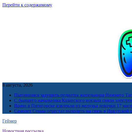
Перейти к содержимому
8 августа, 2026
Пытавшаяся задушить педиатра жительница Нижнего Таг
С бывшего начальника Казанского вокзала сняли электро
Врачи в Пятигорске извлекли из желудка девочки 17 ма
Самолет Cessna перестал выходить на связь в Иркутской 
Геймер
Новостная рассылка