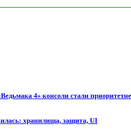
 «Ведьмака 4» консоли стали приоритетн
вилась: хранилища, защита, UI