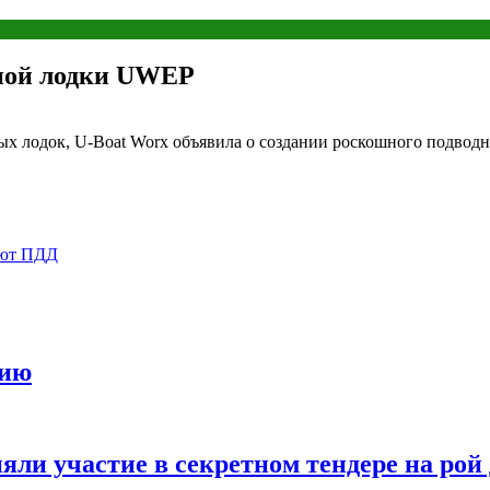
дной лодки UWEP
х лодок, U-Boat Worx объявила о создании роскошного подводно
ают ПДД
цию
ли участие в секретном тендере на рой