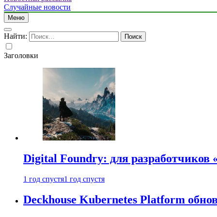
Случайные новости
Меню
Найти:
Заголовки
Digital Foundry: для разработчиков
1 год спустя
1 год спустя
Deckhouse Kubernetes Platform обно