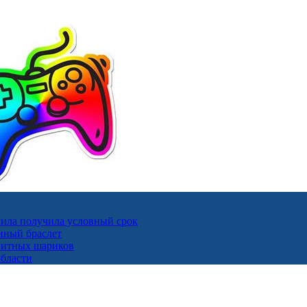
ила получила условный срок
нный браслет
гнитных шариков
области