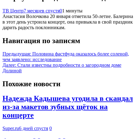
ТВ Центр
7 месяцев спустя
0
1 минуты
Анастасия Волочкова 20 января отметила 50-летие. Балерина
в этот день устроила концерт, она привыкла в свой праздник
дарить радость поклонникам.
Навигация по записям
Предыдущая:
Половина фастфуда оказалось более соленой,
чем заявлено: исследование
Далее:
Стали известны подробности о загородном доме
Долиной
Похожие новости
Надежда Кадышева угодила в скандал
из-за макетов зубных щёток на
концерте
Super.ru
6 дней спустя
0