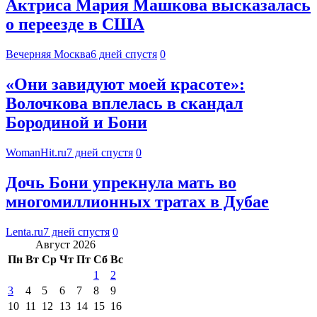
Актриса Мария Машкова высказалась
о переезде в США
Вечерняя Москва
6 дней спустя
0
«Они завидуют моей красоте»:
Волочкова вплелась в скандал
Бородиной и Бони
WomanHit.ru
7 дней спустя
0
Дочь Бони упрекнула мать во
многомиллионных тратах в Дубае
Lenta.ru
7 дней спустя
0
Август 2026
Пн
Вт
Ср
Чт
Пт
Сб
Вс
1
2
3
4
5
6
7
8
9
10
11
12
13
14
15
16