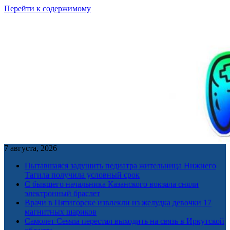
Перейти к содержимому
7 августа, 2026
Пытавшаяся задушить педиатра жительница Нижнего
Тагила получила условный срок
С бывшего начальника Казанского вокзала сняли
электронный браслет
Врачи в Пятигорске извлекли из желудка девочки 17
магнитных шариков
Самолет Cessna перестал выходить на связь в Иркутской