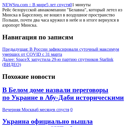
NEWSru.com :: В мире
5 лет спустя
0
1 минуты
Рейс белорусской авиакомпании "Белавиа", который летел из
Минска в Барселону, не вошел в воздушное пространство
Польши, почти два часа кружил в небе и в итоге вернулся в
аэропорт Минска.
Навигация по записям
Предыдущая:
В России зафиксировали суточный максимум
умерших от COVID с 31 марта
Далее:
SpaceX запустила 29-ю партию спутников Starlink
(ВИДЕО)
Похожие новости
В Белом доме назвали переговоры
по Украине в Абу-Даби историческими
Вечерняя Москва
6 месяцев спустя
0
Украина официально вышла