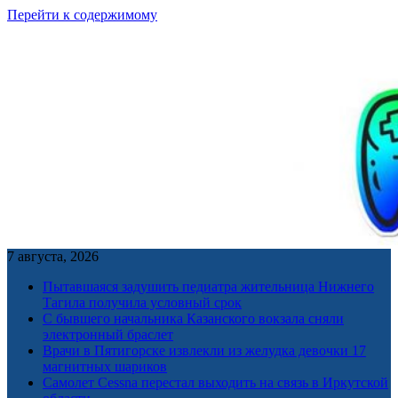
Перейти к содержимому
7 августа, 2026
Пытавшаяся задушить педиатра жительница Нижнего
Тагила получила условный срок
С бывшего начальника Казанского вокзала сняли
электронный браслет
Врачи в Пятигорске извлекли из желудка девочки 17
магнитных шариков
Самолет Cessna перестал выходить на связь в Иркутской