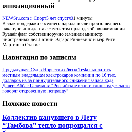
оппозиционный
NEWSru.com :: Спорт
5 лет спустя
0
1 минуты
В знак поддержки соседнего народа после произошедшего
накануне инцидента с самолетом ирландской авиакомпании
Ryanair флаг собственноручно заменили министр
иностранных дел Латвии Эдгарс Ринкевичс и мэр Риги
Мартиньш Стакис.
Навигация по записям
Предыдущая:
Суд в Норвегии обязал Tesla выплатить
местным владельцам электрокаров компании по 16 тыс.
долларов из-за принудительного снижения запаса хода
Далее:
Аббас Галлямов: “Российские власти слишком уж часто
говорят откровенную неправду”
Похожие новости
Коллектив канувшего в Лету
“Тамбова” тепло попрощался с