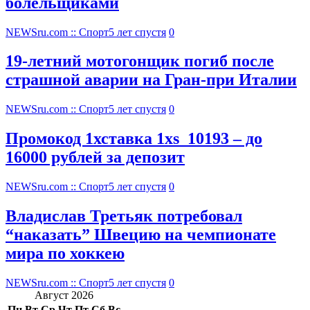
болельщиками
NEWSru.com :: Спорт
5 лет спустя
0
19-летний мотогонщик погиб после
страшной аварии на Гран-при Италии
NEWSru.com :: Спорт
5 лет спустя
0
Промокод 1хставка 1xs_10193 – до
16000 рублей за депозит
NEWSru.com :: Спорт
5 лет спустя
0
Владислав Третьяк потребовал
“наказать” Швецию на чемпионате
мира по хоккею
NEWSru.com :: Спорт
5 лет спустя
0
Август 2026
Пн
Вт
Ср
Чт
Пт
Сб
Вс