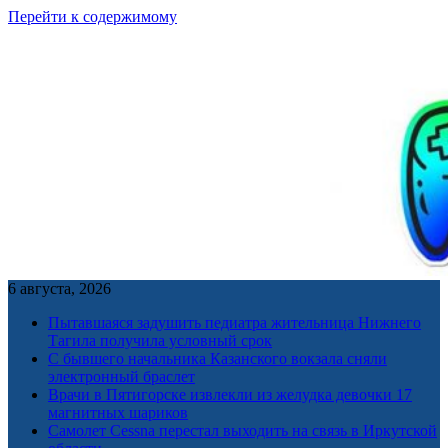
Перейти к содержимому
6 августа, 2026
Пытавшаяся задушить педиатра жительница Нижнего
Тагила получила условный срок
С бывшего начальника Казанского вокзала сняли
электронный браслет
Врачи в Пятигорске извлекли из желудка девочки 17
магнитных шариков
Самолет Cessna перестал выходить на связь в Иркутской