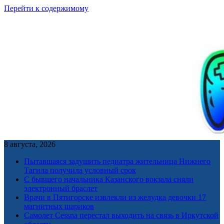
Перейти к содержимому
8 августа, 2026
Пытавшаяся задушить педиатра жительница Нижнего
Тагила получила условный срок
С бывшего начальника Казанского вокзала сняли
электронный браслет
Врачи в Пятигорске извлекли из желудка девочки 17
магнитных шариков
Самолет Cessna перестал выходить на связь в Иркутской