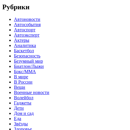
Рубрики
Автоновости
Автособытия
Автоспорт
Автоэксперт
Актеры
Аналитика
Баскетбол
Безопасность
Безумный мир
Биатлон/Лыжи
Бокс/MMA
В мире
В России
Вещи
Военные новости
Волейбол
Гаджеты
Дети
Дом и сад
Еда
Звёзды
Здоровье