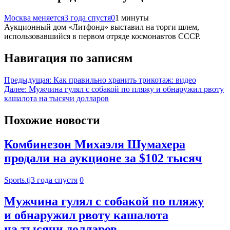
Москва меняется
3 года спустя
0
1 минуты
Аукционный дом «Литфонд» выставил на торги шлем,
использовавшийся в первом отряде космонавтов СССР.
Навигация по записям
Предыдущая:
Как правильно хранить трикотаж: видео
Далее:
Мужчина гулял с собакой по пляжу и обнаружил рвоту
кашалота на тысячи долларов
Похожие новости
Комбинезон Михаэля Шумахера
продали на аукционе за $102 тысяч
Sports.tj
3 года спустя
0
Мужчина гулял с собакой по пляжу
и обнаружил рвоту кашалота
на тысячи долларов