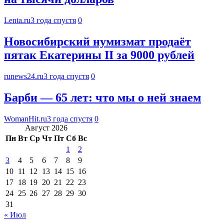
Lenta.ru
3 года спустя
0
Новосибирский нумизмат продаёт
пятак Екатерины II за 9000 рублей
runews24.ru
3 года спустя
0
Барби — 65 лет: что мы о ней знаем
WomanHit.ru
3 года спустя
0
Август 2026
Пн
Вт
Ср
Чт
Пт
Сб
Вс
1
2
3
4
5
6
7
8
9
10
11
12
13
14
15
16
17
18
19
20
21
22
23
24
25
26
27
28
29
30
31
« Июл