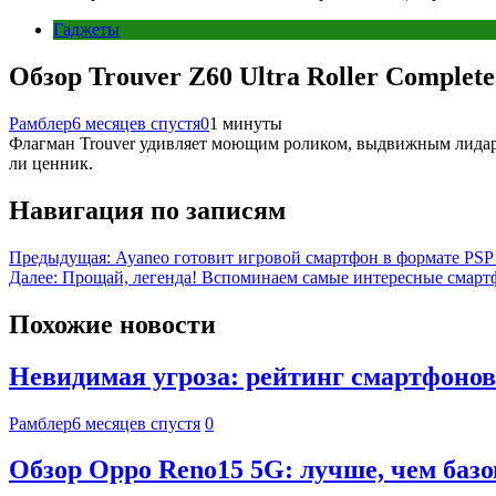
Гаджеты
Обзор Trouver Z60 Ultra Roller Comple
Рамблер
6 месяцев спустя
0
1 минуты
Флагман Trouver удивляет моющим роликом, выдвижным лидаро
ли ценник.
Навигация по записям
Предыдущая:
Ayaneo готовит игровой смартфон в формате PSP
Далее:
Прощай, легенда! Вспоминаем самые интересные смарт
Похожие новости
Невидимая угроза: рейтинг смартфонов
Рамблер
6 месяцев спустя
0
Обзор Oppo Reno15 5G: лучше, чем базо