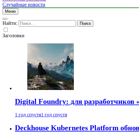
Случайные новости
Меню
Найти:
Заголовки
Digital Foundry: для разработчиков
1 год спустя
1 год спустя
Deckhouse Kubernetes Platform обно