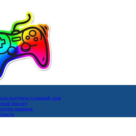
ила получила условный срок
нный браслет
гнитных шариков
области