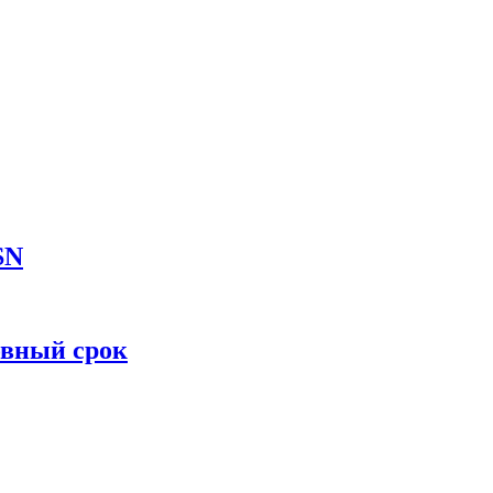
SN
овный срок