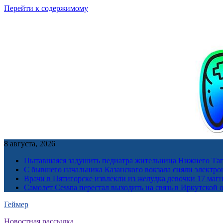
Перейти к содержимому
8 августа, 2026
Пытавшаяся задушить педиатра жительница Нижнего Таг
С бывшего начальника Казанского вокзала сняли электро
Врачи в Пятигорске извлекли из желудка девочки 17 ма
Самолет Cessna перестал выходить на связь в Иркутской 
Геймер
Новостная рассылка