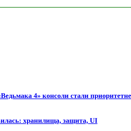
 «Ведьмака 4» консоли стали приоритетн
вилась: хранилища, защита, UI