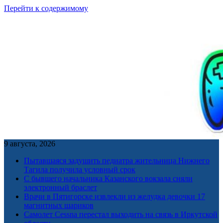
Перейти к содержимому
9 августа, 2026
Пытавшаяся задушить педиатра жительница Нижнего
Тагила получила условный срок
С бывшего начальника Казанского вокзала сняли
электронный браслет
Врачи в Пятигорске извлекли из желудка девочки 17
магнитных шариков
Самолет Cessna перестал выходить на связь в Иркутской