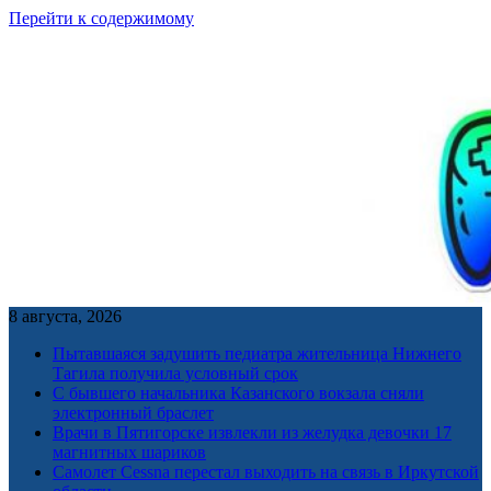
Перейти к содержимому
8 августа, 2026
Пытавшаяся задушить педиатра жительница Нижнего
Тагила получила условный срок
С бывшего начальника Казанского вокзала сняли
электронный браслет
Врачи в Пятигорске извлекли из желудка девочки 17
магнитных шариков
Самолет Cessna перестал выходить на связь в Иркутской