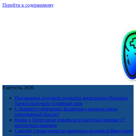
Перейти к содержимому
8 августа, 2026
Пытавшаяся задушить педиатра жительница Нижнего
Тагила получила условный срок
С бывшего начальника Казанского вокзала сняли
электронный браслет
Врачи в Пятигорске извлекли из желудка девочки 17
магнитных шариков
Самолет Cessna перестал выходить на связь в Иркутской