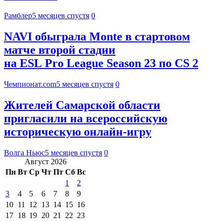
Рамблер
5 месяцев спустя
0
NAVI обыграла Monte в стартовом
матче второй стадии
на ESL Pro League Season 23 по CS 2
Чемпионат.com
5 месяцев спустя
0
Жителей Самарской области
пригласили на всероссийскую
историческую онлайн-игру
Волга Ньюс
5 месяцев спустя
0
Август 2026
Пн
Вт
Ср
Чт
Пт
Сб
Вс
1
2
3
4
5
6
7
8
9
10
11
12
13
14
15
16
17
18
19
20
21
22
23