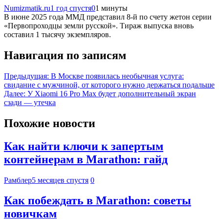
Numizmatik.ru
1 год спустя
0
1 минуты
В июне 2025 года ММД представил 8-й по счету жетон серии
«Первопроходцы земли русской». Тираж выпуска вновь
составил 1 тысячу экземпляров.
Навигация по записям
Предыдущая:
В Москве появилась необычная услуга:
свидание с мужчиной, от которого нужно держаться подальше
Далее:
У Xiaomi 16 Pro Max будет дополнительный экран
сзади — утечка
Похожие новости
Как найти ключи к запертым
контейнерам в Marathon: гайд
Рамблер
5 месяцев спустя
0
Как побеждать в Marathon: советы
новичкам