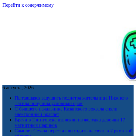
Перейти к содержимому
6 августа, 2026
Пытавшаяся задушить педиатра жительница Нижнего
Тагила получила условный срок
С бывшего начальника Казанского вокзала сняли
электронный браслет
Врачи в Пятигорске извлекли из желудка девочки 17
магнитных шариков
Самолет Cessna перестал выходить на связь в Иркутской