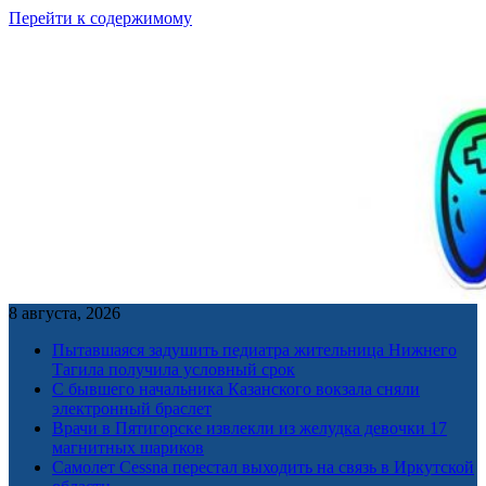
Перейти к содержимому
8 августа, 2026
Пытавшаяся задушить педиатра жительница Нижнего
Тагила получила условный срок
С бывшего начальника Казанского вокзала сняли
электронный браслет
Врачи в Пятигорске извлекли из желудка девочки 17
магнитных шариков
Самолет Cessna перестал выходить на связь в Иркутской