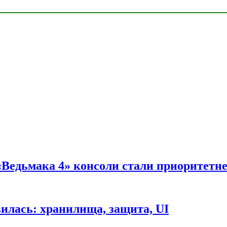
 «Ведьмака 4» консоли стали приоритетн
вилась: хранилища, защита, UI