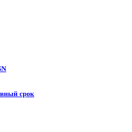
SN
овный срок