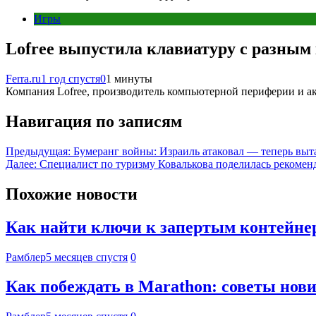
Игры
Lofree выпустила клавиатуру с разным 
Ferra.ru
1 год спустя
0
1 минуты
Компания Lofree, производитель компьютерной периферии и ак
Навигация по записям
Предыдущая:
Бумеранг войны: Израиль атаковал — теперь выта
Далее:
Специалист по туризму Ковалькова поделилась рекомен
Похожие новости
Как найти ключи к запертым контейнер
Рамблер
5 месяцев спустя
0
Как побеждать в Marathon: советы нов