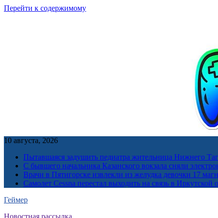
Перейти к содержимому
10 августа, 2026
Пытавшаяся задушить педиатра жительница Нижнего Таг
С бывшего начальника Казанского вокзала сняли электро
Врачи в Пятигорске извлекли из желудка девочки 17 ма
Самолет Cessna перестал выходить на связь в Иркутской 
Геймер
Новостная рассылка