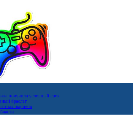
ила получила условный срок
нный браслет
гнитных шариков
области