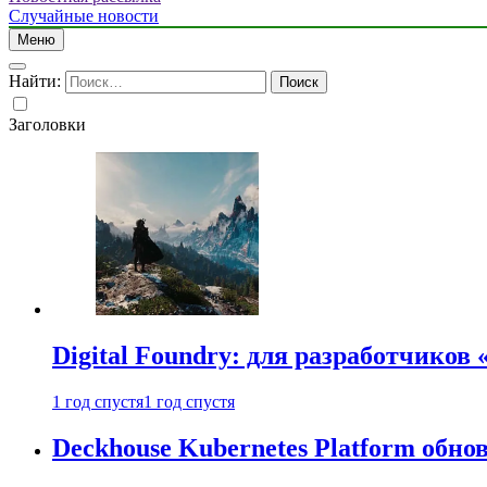
Случайные новости
Меню
Найти:
Заголовки
Digital Foundry: для разработчиков
1 год спустя
1 год спустя
Deckhouse Kubernetes Platform обно