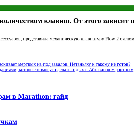
количеством клавиш. От этого зависит 
сессуаров, представила механическую клавиатуру Flow 2 с алю
скивает мертвых из-под завалов. Нетаньяху к такому не готов?
дациями, которые помогут сделать отдых в Абхазии комфортным
ам в Marathon: гайд
ичкам