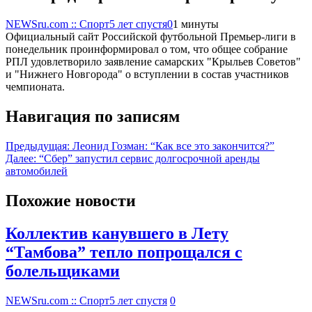
NEWSru.com :: Спорт
5 лет спустя
0
1 минуты
Официальный сайт Российской футбольной Премьер-лиги в
понедельник проинформировал о том, что общее собрание
РПЛ удовлетворило заявление самарских "Крыльев Советов"
и "Нижнего Новгорода" о вступлении в состав участников
чемпионата.
Навигация по записям
Предыдущая:
Леонид Гозман: “Как все это закончится?”
Далее:
“Сбер” запустил сервис долгосрочной аренды
автомобилей
Похожие новости
Коллектив канувшего в Лету
“Тамбова” тепло попрощался с
болельщиками
NEWSru.com :: Спорт
5 лет спустя
0