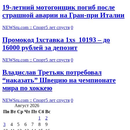
19-летний мотогонщик погиб после
страшной аварии на Гран-при Италии
NEWSru.com :: Спорт
5 лет спустя
0
Промокод 1хставка 1xs_10193 – до
16000 рублей за депозит
NEWSru.com :: Спорт
5 лет спустя
0
Владислав Третьяк потребовал
“наказать” Швецию на чемпионате
мира по хоккею
NEWSru.com :: Спорт
5 лет спустя
0
Август 2026
Пн
Вт
Ср
Чт
Пт
Сб
Вс
1
2
3
4
5
6
7
8
9