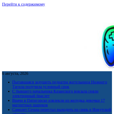
Перейти к содержимому
6 августа, 2026
Пытавшаяся задушить педиатра жительница Нижнего
Тагила получила условный срок
С бывшего начальника Казанского вокзала сняли
электронный браслет
Врачи в Пятигорске извлекли из желудка девочки 17
магнитных шариков
Самолет Cessna перестал выходить на связь в Иркутской