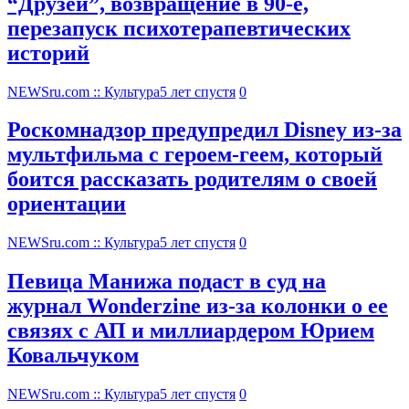
“Друзей”, возвращение в 90-е,
перезапуск психотерапевтических
историй
NEWSru.com :: Культура
5 лет спустя
0
Роскомнадзор предупредил Disney из-за
мультфильма c героем-геем, который
боится рассказать родителям о своей
ориентации
NEWSru.com :: Культура
5 лет спустя
0
Певица Манижа подаст в суд на
журнал Wonderzine из-за колонки о ее
связях с АП и миллиардером Юрием
Ковальчуком
NEWSru.com :: Культура
5 лет спустя
0