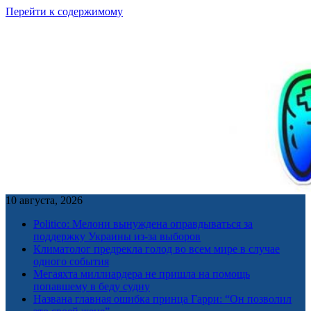
Перейти к содержимому
10 августа, 2026
Politico: Мелони вынуждена оправдываться за
поддержку Украины из-за выборов
Климатолог предрекла голод во всем мире в случае
одного события
Мегаяхта миллиардера не пришла на помощь
попавшему в беду судну
Названа главная ошибка принца Гарри: “Он позволил