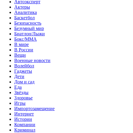
Автоэксперт
Актеры
Аналитика
Баскетбол
Безопасность
Безумный мир
Биатлон/Лыжи
Бокс/MMA
В мире
В России
Вещи
Военные новости
Волейбол
Гаджеты
Дети
Дом и сад
Еда
Звёзды
Здоровье
Игры
Импортозамещение
Интернет
Истории
Компании
Криминал