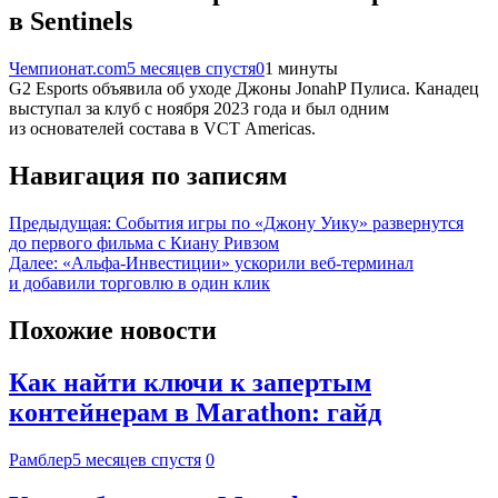
в Sentinels
Чемпионат.com
5 месяцев спустя
0
1 минуты
G2 Esports объявила об уходе Джоны JonahP Пулиса. Канадец
выступал за клуб с ноября 2023 года и был одним
из основателей состава в VCT Americas.
Навигация по записям
Предыдущая:
События игры по «Джону Уику» развернутся
до первого фильма с Киану Ривзом
Далее:
«Альфа-Инвестиции» ускорили веб-терминал
и добавили торговлю в один клик
Похожие новости
Как найти ключи к запертым
контейнерам в Marathon: гайд
Рамблер
5 месяцев спустя
0