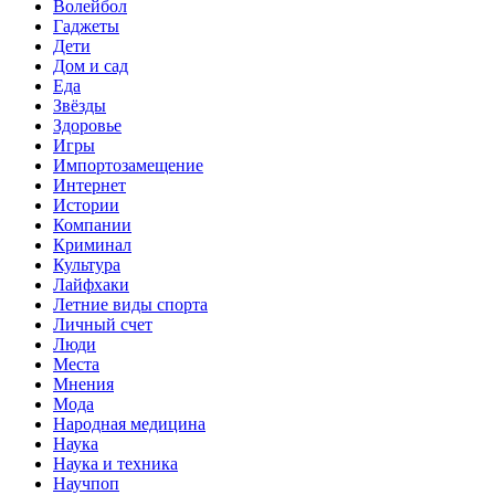
Волейбол
Гаджеты
Дети
Дом и сад
Еда
Звёзды
Здоровье
Игры
Импортозамещение
Интернет
Истории
Компании
Криминал
Культура
Лайфхаки
Летние виды спорта
Личный счет
Люди
Места
Мнения
Мода
Народная медицина
Наука
Наука и техника
Научпоп