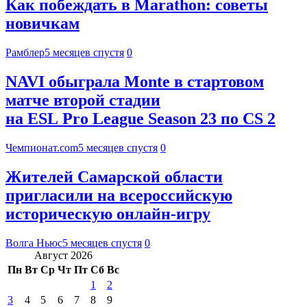
Как побеждать в Marathon: советы
новичкам
Рамблер
5 месяцев спустя
0
NAVI обыграла Monte в стартовом
матче второй стадии
на ESL Pro League Season 23 по CS 2
Чемпионат.com
5 месяцев спустя
0
Жителей Самарской области
пригласили на всероссийскую
историческую онлайн-игру
Волга Ньюс
5 месяцев спустя
0
Август 2026
Пн
Вт
Ср
Чт
Пт
Сб
Вс
1
2
3
4
5
6
7
8
9