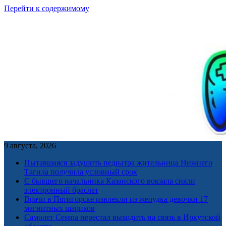
Перейти к содержимому
9 августа, 2026
Пытавшаяся задушить педиатра жительница Нижнего
Тагила получила условный срок
С бывшего начальника Казанского вокзала сняли
электронный браслет
Врачи в Пятигорске извлекли из желудка девочки 17
магнитных шариков
Самолет Cessna перестал выходить на связь в Иркутской