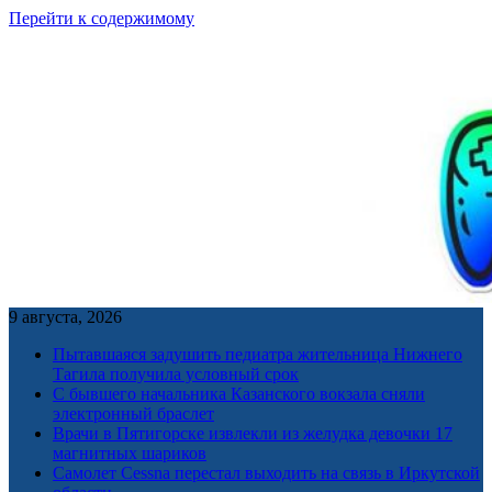
Перейти к содержимому
9 августа, 2026
Пытавшаяся задушить педиатра жительница Нижнего
Тагила получила условный срок
С бывшего начальника Казанского вокзала сняли
электронный браслет
Врачи в Пятигорске извлекли из желудка девочки 17
магнитных шариков
Самолет Cessna перестал выходить на связь в Иркутской