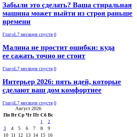
Забыли это сделать? Ваша стиральная
машина может выйти из строя раньше
времени
ГлагоL
7 месяцев спустя
0
Малина не простит ошибки: куда
ее сажать точно не стоит
ГлагоL
7 месяцев спустя
0
Интерьер 2026: пять идей, которые
сделают ваш дом комфортнее
ГлагоL
7 месяцев спустя
0
Август 2026
Пн
Вт
Ср
Чт
Пт
Сб
Вс
1
2
3
4
5
6
7
8
9
10
11
12
13
14
15
16