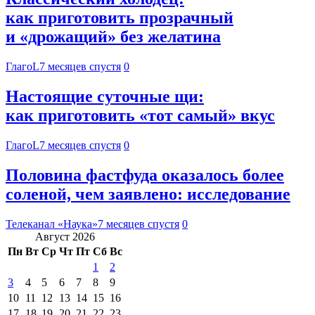
как приготовить прозрачный
и «дрожащий» без желатина
ГлагоL
7 месяцев спустя
0
Настоящие суточные щи:
как приготовить «тот самый» вкус
ГлагоL
7 месяцев спустя
0
Половина фастфуда оказалось более
соленой, чем заявлено: исследование
Телеканал «Наука»
7 месяцев спустя
0
Август 2026
Пн
Вт
Ср
Чт
Пт
Сб
Вс
1
2
3
4
5
6
7
8
9
10
11
12
13
14
15
16
17
18
19
20
21
22
23