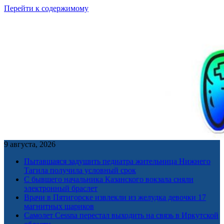
Перейти к содержимому
9 августа, 2026
Пытавшаяся задушить педиатра жительница Нижнего
Тагила получила условный срок
С бывшего начальника Казанского вокзала сняли
электронный браслет
Врачи в Пятигорске извлекли из желудка девочки 17
магнитных шариков
Самолет Cessna перестал выходить на связь в Иркутской