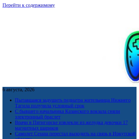
Перейти к содержимому
6 августа, 2026
Пытавшаяся задушить педиатра жительница Нижнего
Тагила получила условный срок
С бывшего начальника Казанского вокзала сняли
электронный браслет
Врачи в Пятигорске извлекли из желудка девочки 17
магнитных шариков
Самолет Cessna перестал выходить на связь в Иркутской