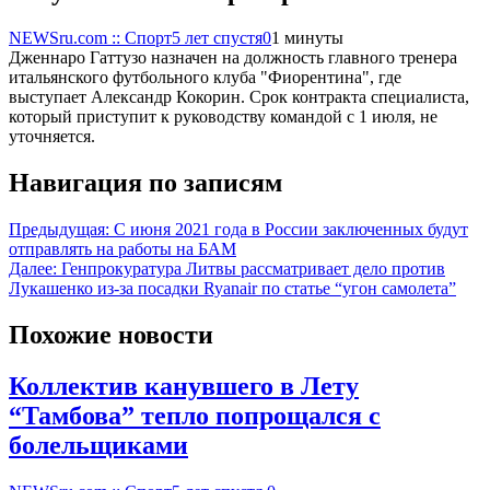
NEWSru.com :: Спорт
5 лет спустя
0
1 минуты
Дженнаро Гаттузо назначен на должность главного тренера
итальянского футбольного клуба "Фиорентина", где
выступает Александр Кокорин. Срок контракта специалиста,
который приступит к руководству командой с 1 июля, не
уточняется.
Навигация по записям
Предыдущая:
С июня 2021 года в России заключенных будут
отправлять на работы на БАМ
Далее:
Генпрокуратура Литвы рассматривает дело против
Лукашенко из-за посадки Ryanair по статье “угон самолета”
Похожие новости
Коллектив канувшего в Лету
“Тамбова” тепло попрощался с
болельщиками