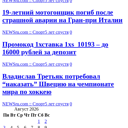
NEWSru.com :: Спорт
5 лет спустя
0
19-летний мотогонщик погиб после
страшной аварии на Гран-при Италии
NEWSru.com :: Спорт
5 лет спустя
0
Промокод 1хставка 1xs_10193 – до
16000 рублей за депозит
NEWSru.com :: Спорт
5 лет спустя
0
Владислав Третьяк потребовал
“наказать” Швецию на чемпионате
мира по хоккею
NEWSru.com :: Спорт
5 лет спустя
0
Август 2026
Пн
Вт
Ср
Чт
Пт
Сб
Вс
1
2
3
4
5
6
7
8
9