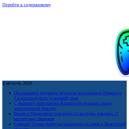
Перейти к содержимому
6 августа, 2026
Пытавшаяся задушить педиатра жительница Нижнего
Тагила получила условный срок
С бывшего начальника Казанского вокзала сняли
электронный браслет
Врачи в Пятигорске извлекли из желудка девочки 17
магнитных шариков
Самолет Cessna перестал выходить на связь в Иркутской