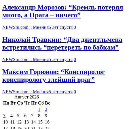
Александр Морозов: “Кремль потерял
много, а Прага – ничего”
NEWSru.com :: Мнения
5 лет спустя
0
Николай Травкин: “Два джентльмена
встретились “перетереть по бабкам”
NEWSru.com :: Мнения
5 лет спустя
0
Максим Горюнов: “Конспиролог
конспирологу злейший враг”
NEWSru.com :: Мнения
5 лет спустя
0
Август 2026
Пн
Вт
Ср
Чт
Пт
Сб
Вс
1
2
3
4
5
6
7
8
9
10
11
12
13
14
15
16
17
18
19
20
21
22
23