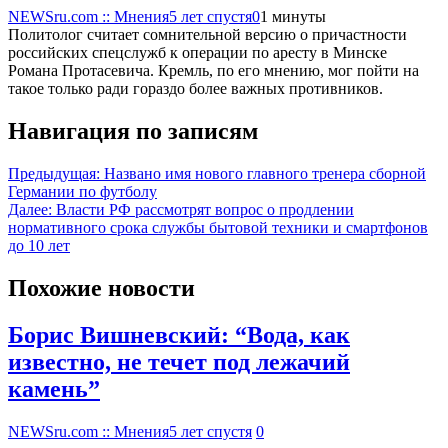
NEWSru.com :: Мнения
5 лет спустя
0
1 минуты
Политолог считает сомнительной версию о причастности
российских спецслужб к операции по аресту в Минске
Романа Протасевича. Кремль, по его мнению, мог пойти на
такое только ради гораздо более важных противников.
Навигация по записям
Предыдущая:
Названо имя нового главного тренера сборной
Германии по футболу
Далее:
Власти РФ рассмотрят вопрос о продлении
нормативного срока службы бытовой техники и смартфонов
до 10 лет
Похожие новости
Борис Вишневский: “Вода, как
известно, не течет под лежачий
камень”
NEWSru.com :: Мнения
5 лет спустя
0