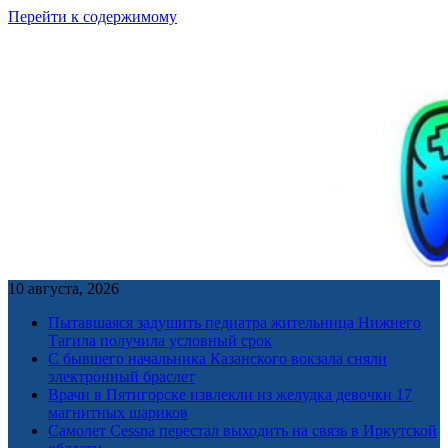
Перейти к содержимому
10 августа, 2026
Пытавшаяся задушить педиатра жительница Нижнего
Тагила получила условный срок
С бывшего начальника Казанского вокзала сняли
электронный браслет
Врачи в Пятигорске извлекли из желудка девочки 17
магнитных шариков
Самолет Cessna перестал выходить на связь в Иркутской