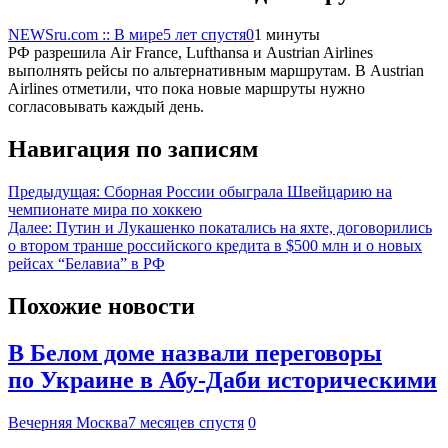
NEWSru.com :: В мире
5 лет спустя
0
1 минуты
РФ разрешила Air France, Lufthansa и Austrian Airlines
выполнять рейсы по альтернативным маршрутам. В Austrian
Airlines отметили, что пока новые маршруты нужно
согласовывать каждый день.
Навигация по записям
Предыдущая:
Сборная России обыграла Швейцарию на
чемпионате мира по хоккею
Далее:
Путин и Лукашенко покатались на яхте, договорились
о втором транше российского кредита в $500 млн и о новых
рейсах “Белавиа” в РФ
Похожие новости
В Белом доме назвали переговоры
по Украине в Абу-Даби историческими
Вечерняя Москва
7 месяцев спустя
0