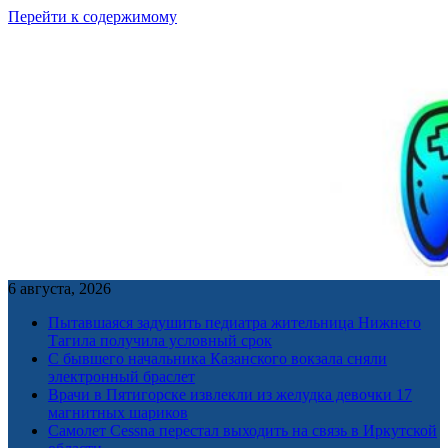
Перейти к содержимому
6 августа, 2026
Пытавшаяся задушить педиатра жительница Нижнего
Тагила получила условный срок
С бывшего начальника Казанского вокзала сняли
электронный браслет
Врачи в Пятигорске извлекли из желудка девочки 17
магнитных шариков
Самолет Cessna перестал выходить на связь в Иркутской