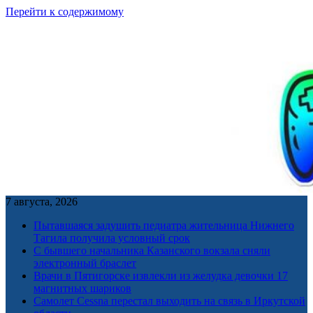
Перейти к содержимому
7 августа, 2026
Пытавшаяся задушить педиатра жительница Нижнего
Тагила получила условный срок
С бывшего начальника Казанского вокзала сняли
электронный браслет
Врачи в Пятигорске извлекли из желудка девочки 17
магнитных шариков
Самолет Cessna перестал выходить на связь в Иркутской