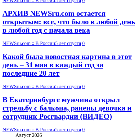
NEWSru.com :: В России
5 лет спустя
0
АРХИВ NEWSru.com остается
открытым: все, что было в любой день
в любой год с начала века
NEWSru.com :: В России
5 лет спустя
0
Какой была новостная картина в этот
день – 31 мая в каждый год за
последние 20 лет
NEWSru.com :: В России
5 лет спустя
0
В Екатеринбурге мужчина открыл
стрельбу с балкона, ранены девочка и
сотрудник Росгвардии (ВИДЕО)
NEWSru.com :: В России
5 лет спустя
0
Август 2026