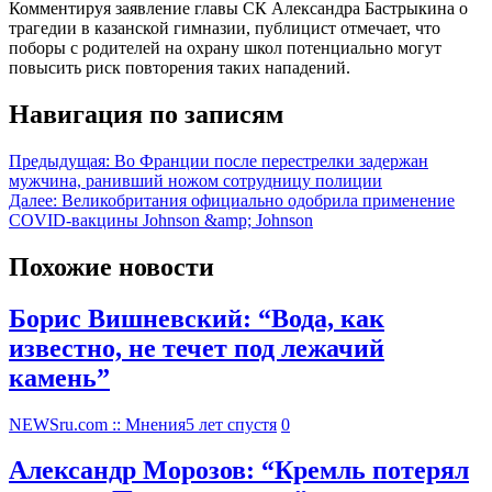
Комментируя заявление главы СК Александра Бастрыкина о
трагедии в казанской гимназии, публицист отмечает, что
поборы с родителей на охрану школ потенциально могут
повысить риск повторения таких нападений.
Навигация по записям
Предыдущая:
Во Франции после перестрелки задержан
мужчина, ранивший ножом сотрудницу полиции
Далее:
Великобритания официально одобрила применение
COVID-вакцины Johnson &amp; Johnson
Похожие новости
Борис Вишневский: “Вода, как
известно, не течет под лежачий
камень”
NEWSru.com :: Мнения
5 лет спустя
0
Александр Морозов: “Кремль потерял