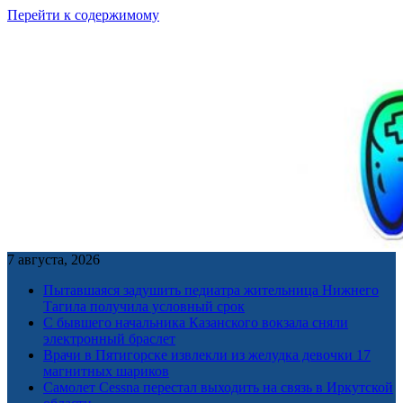
Перейти к содержимому
7 августа, 2026
Пытавшаяся задушить педиатра жительница Нижнего
Тагила получила условный срок
С бывшего начальника Казанского вокзала сняли
электронный браслет
Врачи в Пятигорске извлекли из желудка девочки 17
магнитных шариков
Самолет Cessna перестал выходить на связь в Иркутской