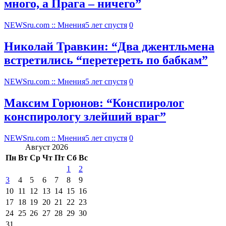
много, а Прага – ничего”
NEWSru.com :: Мнения
5 лет спустя
0
Николай Травкин: “Два джентльмена
встретились “перетереть по бабкам”
NEWSru.com :: Мнения
5 лет спустя
0
Максим Горюнов: “Конспиролог
конспирологу злейший враг”
NEWSru.com :: Мнения
5 лет спустя
0
Август 2026
Пн
Вт
Ср
Чт
Пт
Сб
Вс
1
2
3
4
5
6
7
8
9
10
11
12
13
14
15
16
17
18
19
20
21
22
23
24
25
26
27
28
29
30
31