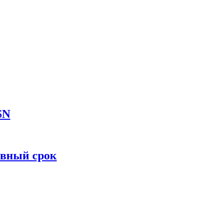
SN
овный срок