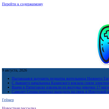
Перейти к содержимому
9 августа, 2026
Пытавшаяся задушить педиатра жительница Нижнего Таг
С бывшего начальника Казанского вокзала сняли электро
Врачи в Пятигорске извлекли из желудка девочки 17 ма
Самолет Cessna перестал выходить на связь в Иркутской 
Геймер
Новостная рассылка