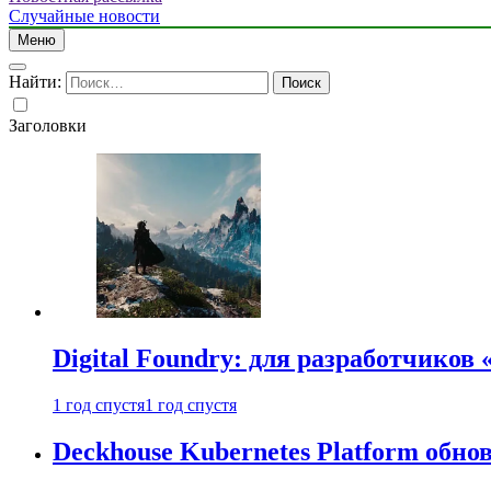
Случайные новости
Меню
Найти:
Заголовки
Digital Foundry: для разработчиков
1 год спустя
1 год спустя
Deckhouse Kubernetes Platform обно