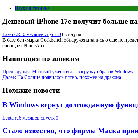
Наука и техника
Дешевый iPhone 17e получит больше пам
Газета.Ru
6 месяцев спустя
0
1 минуты
В базе бенчмарка Geekbench обнаружена запись о еще не предст
сообщает PhoneArena.
Навигация по записям
Предыдущая:
Microsoft ужесточила загрузку образов Windows
Далее:
На Солнце появилось пятно, похожее на дракона
Похожие новости
В Windows вернут долгожданную функ
Lenta.ru
6 месяцев спустя
0
Стало известно, что фирмы Маска приня