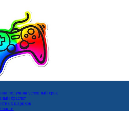
ила получила условный срок
нный браслет
гнитных шариков
области