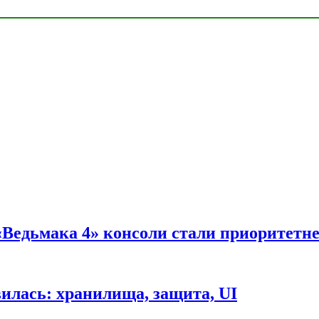
 «Ведьмака 4» консоли стали приоритетн
вилась: хранилища, защита, UI